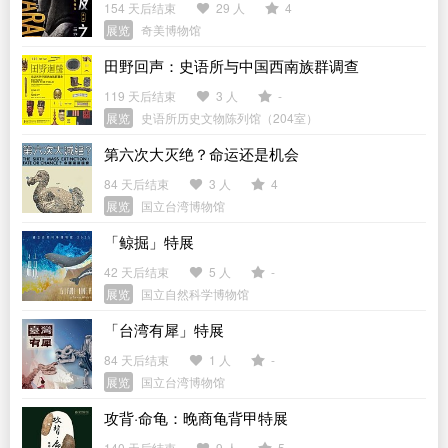
154 天后结束
29 人
4
展览
奇美博物馆
田野回声：史语所与中国西南族群调查
119 天后结束
3 人
-
展览
史语所历史文物陈列馆（204室）
第六次大灭绝？命运还是机会
84 天后结束
3 人
4
展览
国立台湾博物馆
「鲸掘」特展
42 天后结束
5 人
-
展览
国立自然科学博物馆
「台湾有犀」特展
84 天后结束
1 人
-
展览
国立台湾博物馆
攻背·命龟：晚商龟背甲特展
140 天后结束
9 人
5