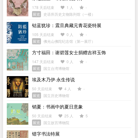
178 天后结束
1 人
-
展览
史语所历史文物陈列馆（一楼）
钴蓝犹珍：震旦典藏元青花瓷特展
105 天后结束
0 人
-
展览
佛光山佛陀纪念馆（第一展厅）
方寸福田：谢碧莲女士捐赠吉祥玉饰
147 天后结束
0 人
-
展览
国立台湾博物馆
埃及木乃伊·永生传说
50 天后结束
4 人
-
展览
国立历史博物馆
销夏：书画中的夏日意象
50 天后结束
25 人
5
展览
国立故宫博物院
错字书法特展