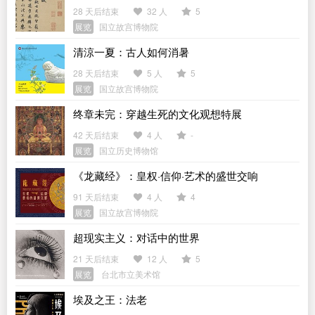
28 天后结束
32 人
5
展览
国立故宫博物院
清涼一夏：古人如何消暑
28 天后结束
5 人
5
展览
国立故宫博物院
终章未完：穿越生死的文化观想特展
42 天后结束
4 人
-
展览
国立历史博物馆
《龙藏经》：皇权·信仰·艺术的盛世交响
91 天后结束
4 人
4
展览
国立故宫博物院
超现实主义：对话中的世界
21 天后结束
12 人
5
展览
台北市立美术馆
埃及之王：法老