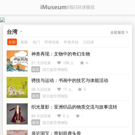
台湾
全部展馆
全部
最新
热门
即将结束
即将开始
已结束
神兽再现：文物中的奇幻生物
21 天后结束
108 人
4
展览
国立故宫博物院
骋技与运动：书画中的技艺与体能活动
38 天后结束
17 人
5
展览
国立故宫博物院
织光显影：亚洲织品的物质交流与故事流转
84 天后结束
0 人
-
展览
国立故宫博物院
亲近国宝：带刻辞鹿头骨