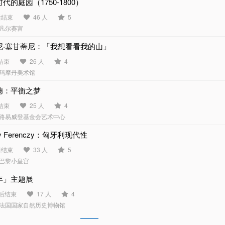
代的庭园（1750-1800）
后结束
46 人
5
凡尔赛宫
尼·塞甘蒂尼：「我想看看我的山」
结束
26 人
4
玛摩丹美术馆
德：平衡之梦
结束
25 人
4
路易威登基金会艺术中心
ly Ferenczy：匈牙利现代性
后结束
33 人
5
巴黎小皇宫
年」主题展
天后结束
17 人
4
法国国家自然历史博物馆