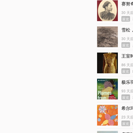
赛努
30 天
展览
雪松
30 天
展览
王室
86 天
展览
极乐
93 天
展览
希尔玛
23 天
展览