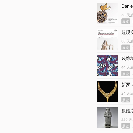
Dan
58 天
展览
超现
86 天
展览
装饰
44 天
展览
新罗
24 天
展览
原始
220 
展览