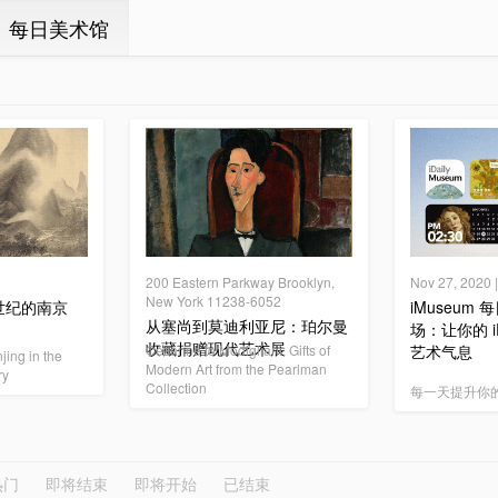
ㆍ每日美术馆
200 Eastern Parkway Brooklyn,
Nov 27, 202
New York 11238-6052
世纪的南京
iMuseum
从塞尚到莫迪利亚尼：珀尔曼
场：让你的 i
收藏捐赠现代艺术展
Cézanne to Modigliani: Gifts of
艺术气息
jing in the
Modern Art from the Pearlman
ry
Collection
每一天提升你
热门
即将结束
即将开始
已结束