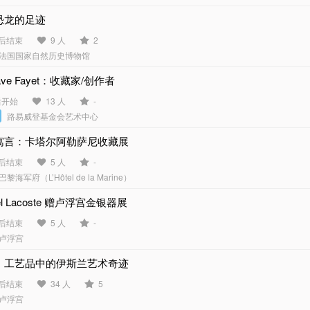
恐龙的足迹
天后结束
9 人
2
法国国家自然历史博物馆
tave Fayet：收藏家/创作者
后开始
13 人
-
路易威登基金会艺术中心
寓言：卡塔尔阿勒萨尼收藏展
天后结束
5 人
-
巴黎海军府（L’Hôtel de la Marine）
el Lacoste 赠卢浮宫金银器展
天后结束
5 人
-
卢浮宫
：工艺品中的伊斯兰艺术奇迹
天后结束
34 人
5
卢浮宫