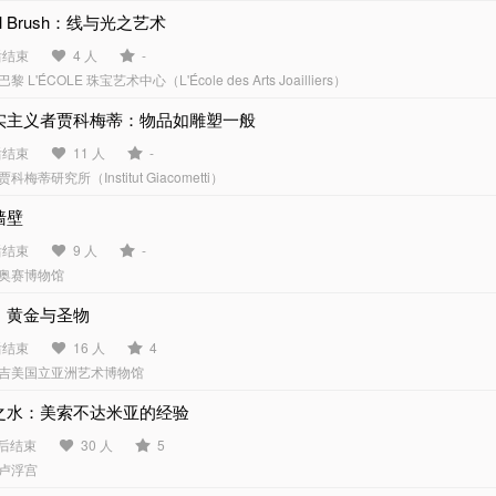
iel Brush：线与光之艺术
后结束
4 人
-
巴黎 L'ÉCOLE 珠宝艺术中心（L'École des Arts Joailliers）
实主义者贾科梅蒂：物品如雕塑一般
后结束
11 人
-
贾科梅蒂研究所（Institut Giacometti）
墙壁
后结束
9 人
-
奥赛博物馆
：黄金与圣物
后结束
16 人
4
吉美国立亚洲艺术博物馆
之水：美索不达米亚的经验
天后结束
30 人
5
卢浮宫