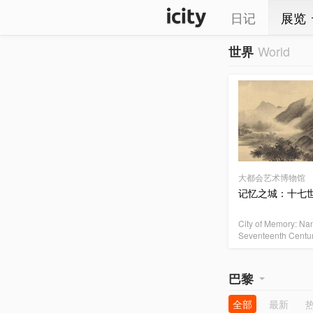
日记
展览
World
世界
大都会艺术博物馆
记忆之城：十七
City of Memory: Nan
Seventeenth Centu
巴黎
全部
最新