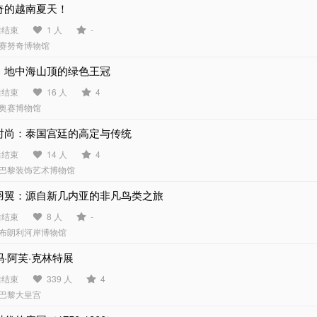
奇的越南夏天！
后结束
1 人
-
赛努奇博物馆
，地中海山顶的绿色王冠
后结束
16 人
4
奥赛博物馆
时尚：泰国宫廷的高定与传统
后结束
14 人
4
巴黎装饰艺术博物馆
羽翼：源自新几内亚的非凡鸟类之旅
后结束
8 人
-
布朗利河岸博物馆
·阿芙·克林特展
后结束
339 人
4
巴黎大皇宫