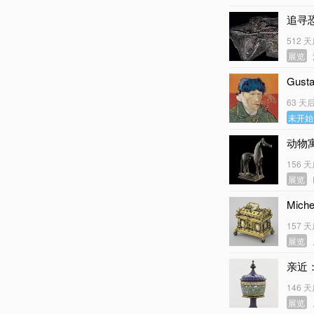
追寻
512 
展览
Gus
63 天
未开始
动物
156 
展览
Mich
157 
展览
亲近
146 
展览