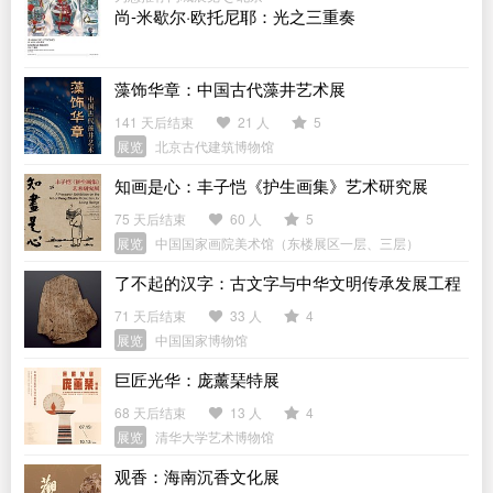
尚-米歇尔·欧托尼耶：光之三重奏
藻饰华章：中国古代藻井艺术展
141 天后结束
21 人
5
展览
北京古代建筑博物馆
知画是心：丰子恺《护生画集》艺术研究展
75 天后结束
60 人
5
展览
中国国家画院美术馆（东楼展区一层、三层）
了不起的汉字：古文字与中华文明传承发展工程
「十四五」成果展
71 天后结束
33 人
4
展览
中国国家博物馆
巨匠光华：庞薰琹特展
68 天后结束
13 人
4
展览
清华大学艺术博物馆
观香：海南沉香文化展