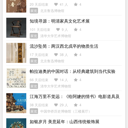
20 天后结束
41 人
4
展览
北京鲁迅博物馆
知境寻源：明清家具文化艺术展
101 天后结束
9 人
4
展览
清华大学艺术博物馆
流沙坠简：两汉西北戍卒的物质生活
17 天后结束
38 人
4
展览
北京鲁迅博物馆
帕拉迪奥的中国对话：从经典建筑到当代实验
66 天后结束
14 人
4
展览
清华大学艺术博物馆
江海万里不觉远：《给阿嬷的情书》电影道具及
侨批文物特展
38 天后结束
29 人
4
展览
中国华侨历史博物馆（三楼展厅）
如银岁月 美意延年：山西传统银饰展