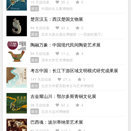
10 天后结束
35 人
5
展览
中国妇女儿童博物馆
楚宫汉玉：西汉楚国文物展
94 天后结束
42 人
5
展览
北京大葆台遗址博物馆（一层临时展厅）
陶融万象：中国现代民间陶瓷艺术展
94 天后结束
11 人
4
展览
清华大学艺术博物馆
考古中国：长江下游区域文明模式研究成果展
141 天后结束
21 人
5
展览
北京大学赛克勒考古与艺术博物馆
吉金耀山川：鄂尔多斯青铜文化展
38 天后结束
62 人
4
展览
北京大运河博物馆
巴西魂：波尔蒂纳里艺术展
66 天后结束
110 人
4