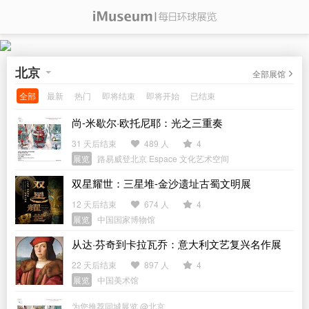
北京
全部展馆
全部
最新
热门
即将结束
即将开始
已结束
尚-米歇尔·欧托尼耶：光之三重奏
31 天后结束
489 人
4
展览
路易威登北京 Espace 文化艺术空间
双星耀世：三星堆-金沙遗址古蜀文明展
12 天后结束
674 人
4
展览
中国国家博物馆
从达·芬奇到卡拉瓦乔：意大利文艺复兴名作展
22 天后结束
897 人
4
展览
中国美术馆
为您推荐同城展览 @北京