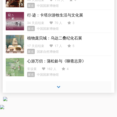
展览
中国国家博物馆
行·迹：卡塔尔游牧生活与文化展
34 天后结束
70 人
3
展览
中国国家博物馆
植物庞贝城：乌达二叠纪化石展
17 天后结束
17 人
5
展览
国家自然博物馆
心游万仞：蒲松龄与《聊斋志异》
常设展
162 人
4
展览
中国国家博物馆