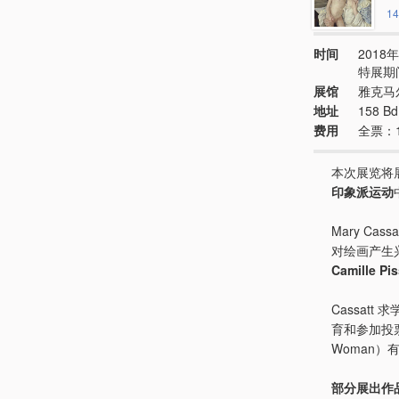
14
时间
2018年
特展期
展馆
雅克马
地址
158 Bd
费用
全票：1
本次展览将
印象派运动
Mary C
对绘画产生兴
Camille Pis
Cassat
育和参加投
Woman
部分展出作