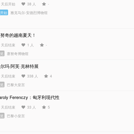
6 天后开始
38 人
-
未开始
雅克马尔-安德烈博物馆
赛努奇的越南夏天！
1 天后结束
1 人
-
展览
赛努奇博物馆
尔玛·阿芙·克林特展
4 天后结束
338 人
4
展览
巴黎大皇宫
àroly Ferenczy：匈牙利现代性
1 天后结束
33 人
5
展览
巴黎小皇宫