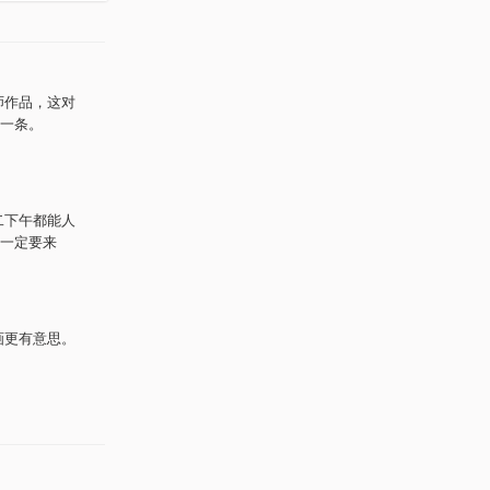
师作品，这对
一条。
二下午都能人
一定要来
画更有意思。