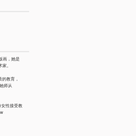
版画，她是
术家。
优质的教育，
代她师从
持女性接受教
w