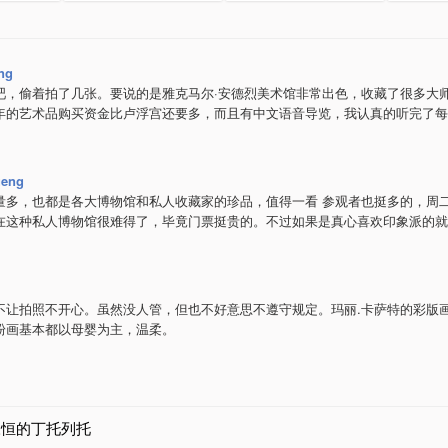
ng
吧，偷着拍了几张。要说的是雅克马尔·安德烈美术馆非常出色，收藏了很多大
年的艺术品购买资金比卢浮宫还要多，而且有中文语音导览，我认真的听完了每
ueng
量多，也都是各大博物馆和私人收藏家的珍品，值得一看 参观者也挺多的，周
在这种私人博物馆很难得了，毕竟门票挺贵的。不过如果是真心喜欢印象派的就
不让拍照不开心。虽然没人管，但也不好意思不遵守规定。玛丽.卡萨特的彩版
粉画基本都以母婴为主，温柔。
永恒的丁托列托