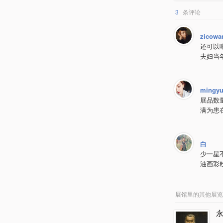
3
条评论
zicowa
还可以
夫妇当
mingy
展品数
满为患
白
少一星
油画彩
展馆里的其他展览