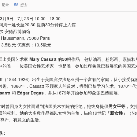
记录
58
想去
3月9日 - 7月23日 10:00 - 18:00
间周一延长至20:30 提前30分钟停止入馆
尔-安德烈博物馆
 Haussmann, 75008 Paris
3.5欧元 优惠票：10.5欧元
展出美国艺术家
Mary Cassatt
的
50
幅作品，包括油画、粉彩画、素描和
中的唯一一位美国女性艺术家，也是唯一参加过印象派巴黎展览的美国艺
assatt（1844-1926）出生于美国宾夕法尼亚州一个富有的家庭，从小接受
趣。1866年，Cassatt 不顾家人的反对，搬到巴黎学习艺术。1870年
sarro
和
Edgar Degas
，并从1879年开始参加印象派巴黎画展。
t 求学时曾因身为女性而遭到法国美术学院的拒绝，她终身提倡
男女平等
，支
票的权利。她的大多数作品都以女性为主角，描绘19世纪
「新女性」
（Ne
）有尊严、有意义的生活。
品：