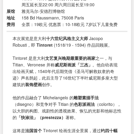
周五延长至22:00 周六周日延长至19:00
展馆
雅克马尔-安德烈博物馆
地址
158 Bd Haussmann, 75008 Paris
费用
全票：19欧元 优惠票：10-18欧元 7岁以下儿童免费
本次展览是意大利
十六世纪风格主义大师
Jacopo
Robusti，即
Tintoret
(1518/19 - 1594) 作品回顾展。
Tintoret 是意大利
文艺复兴晚期最重要的画家
之一，与
Titian、Veronese 并称
威尼斯画派「三杰」
。他自幼表现
出绘画天赋，1540年代后期凭借《圣马可解救奴隶的奇
迹》声名鹊起，此后主导了16世纪下半叶威尼斯多座大型
建筑的
装饰壁画
创作。
他的作品融合了 Michelangelo 的
雕塑素描手法
（disegno）和竞争对手 Titian 的
色彩派画法
（colorito），
以大胆的构图、戏剧性的透视效果、恢弘的光影和他标志性
的
「快涂法」（prestezza）
著称。
这将是
法国首个
Tintoret 绘画生涯全景展，通过
约四十幅