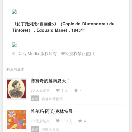
《仿丁托列托<自画像>》（Copie de l’Autoportrait du
Tintoret），Édouard Manet，1845年
© iDaily Media 版权所有，未经授权禁止使用。
附近的展览
赛努奇的越南夏天！
30 天后结束
1 人
-
展览
赛努奇博物馆
希尔玛·阿芙·克林特展
23 天后结束
338 人
4
展览
巴黎大皇宫