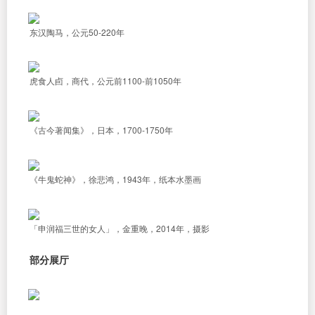
东汉陶马，公元50-220年
虎食人卣，商代，公元前1100-前1050年
《古今著闻集》，日本，1700-1750年
《牛鬼蛇神》，徐悲鸿，1943年，纸本水墨画
「申润福三世的女人」，金重晚，2014年，摄影
部分展厅