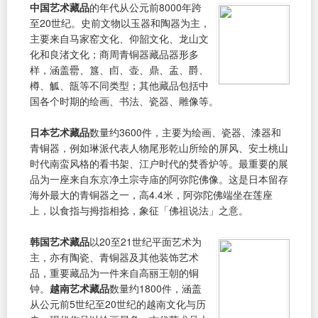
中国艺术藏品
的年代从公元前8000年跨
至20世纪。史前文物以玉器和陶器为主，
主要来自马家窑文化、仰韶文化、龙山文
化和良渚文化；商周青铜器藏品器形多
样，涵盖罍、簋、卣、壶、鼎、盂、爵、
樽、觚、瓿等不同类型；其他藏品包括中
国各个时期的绘画、书法、瓷器、雕像等。
日本艺术藏品
数量约3600件，主要为绘画、瓷器、漆器和
青铜器，例如琳派代表人物尾形乾山所绘的屏风、安土桃山
时代南蛮风格的看书架、江户时代的焚香炉等。最重要的展
品为一座来自东京净土宗寺庙的阿弥陀佛像。这是日本留存
海外最大的青铜器之一，高4.4米，阿弥陀佛端坐在莲座
上，以食指与拇指相捻，象征「佛祖说法」之意。
韩国艺术藏品
以20至21世纪平面艺术为
主，亦有陶瓷、青铜器及其他装饰艺术
品，重要藏品为一件来自高丽王朝的铜
钟。
越南艺术藏品
数量约1800件，涵盖
从公元前5世纪至20世纪的越南文化与历