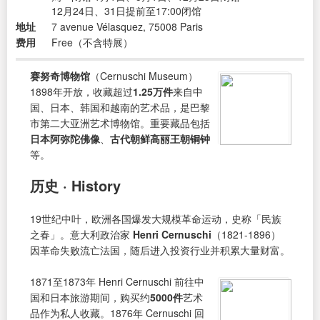
12月24日、31日提前至17:00闭馆
地址
7 avenue Vélasquez, 75008 Paris
费用
Free（不含特展）
赛努奇博物馆
（Cernuschi Museum）
1898年开放，收藏超过
1.25万件
来自中
国、日本、韩国和越南的艺术品，是巴黎
市第二大亚洲艺术博物馆。重要藏品包括
日本阿弥陀佛像
、
古代朝鲜高丽王朝铜钟
等。
历史 · History
19世纪中叶，欧洲各国爆发大规模革命运动，史称「民族
之春」。意大利政治家
Henri Cernuschi
（1821-1896）
因革命失败流亡法国，随后进入投资行业并积累大量财富。
1871至1873年 Henri Cernuschi 前往中
国和日本旅游期间，购买约
5000件
艺术
品作为私人收藏。1876年 Cernuschi 回