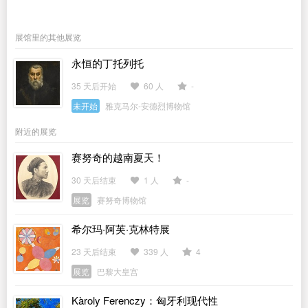
展馆里的其他展览
永恒的丁托列托
35 天后开始
60 人
-
未开始
雅克马尔-安德烈博物馆
附近的展览
赛努奇的越南夏天！
30 天后结束
1 人
-
展览
赛努奇博物馆
希尔玛·阿芙·克林特展
23 天后结束
339 人
4
展览
巴黎大皇宫
Kàroly Ferenczy：匈牙利现代性