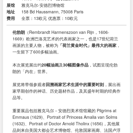
展馆
雅克马尔-安德烈博物馆
地址
158 Bd Haussmann, 75008 Paris
费用
全票：13欧元 优惠票：10欧元
伦勃朗
（Rembrandt Harmenszoon van Rijn，1606-
1669）欧洲巴洛克艺术的代表画家之一，也是17世纪荷兰
画派的主要人物，被称为
「荷兰黄金时代」最伟大的画家
，
一生留下了600多幅油画。
本次展览展出约
20幅油画
及
30幅图像作品
，试图呈现伦勃
朗的「内在」世界。
展览将带领参观者
回溯画家艺术生涯中的重要时刻
，展出画
家早期创作的神话、历史题材作品，及其盛年时期的经典作
品等。
重要展品包括雅克马尔－安德烈美术馆馆藏的 Pilgrims at
Emmaus (1629)、Portrait of Princess Amalia van Solms
(1632)、Portrait of Doctor Arnold Tholinx (1656)，其他展
品则来自美国大都会艺术博物馆、伦敦国家画廊、法国卢浮