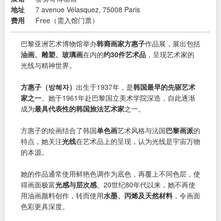
地址
7 avenue Vélasquez, 75008 Paris
费用
Free（需入馆门票）
巴黎亚洲艺术博物馆举办
韩裔画家方惠子
作品展，展出包括
油画、雕塑、玻璃画
在内的
约30件艺术品
，呈现艺术家的
光线与精神世界。
方惠子（방혜자）
出生于1937年，是
韩国最早的先驱艺术
家之一
。她于1961年赴巴黎国立美术学院深造，自此逐渐
成为
最具代表性的韩国旅法艺术家
之一。
方惠子的绘画结合了韩国
单色画
艺术风格与法国
巴黎画派
的
特点，她关注
光线
在艺术品上的呈现，认为光线是宇宙万物
的本源。
她的作品通常使用鲜艳色调作为底色，再覆上不同色层，使
得画面极富
光感与层次感
。20世纪80年代以来，她不再使
用油画颜料创作，转而使用
水墨、丙烯及天然材料
，令画面
色彩更具深度。