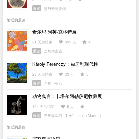
展览
赛努奇博物馆
附近的展览
希尔玛·阿芙·克林特展
21 天后结束
339 人
4
展览
巴黎大皇宫
Kàroly Ferenczy：匈牙利现代性
28 天后结束
33 人
5
展览
巴黎小皇宫
动物寓言：卡塔尔阿勒萨尼收藏展
154 天后结束
5 人
-
展览
巴黎海军府（L’Hôtel de la Marine）
附近的展馆
赛努奇博物馆