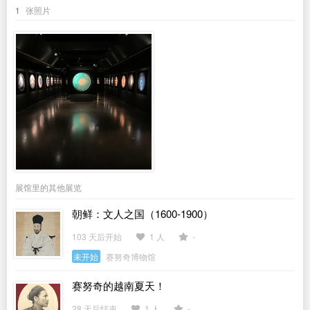
1
张照片
展馆里的其他展览
朝鲜：文人之国（1600-1900）
103 天后开始
1 人
-
未开始
赛努奇博物馆
赛努奇的越南夏天！
28 天后结束
1 人
-