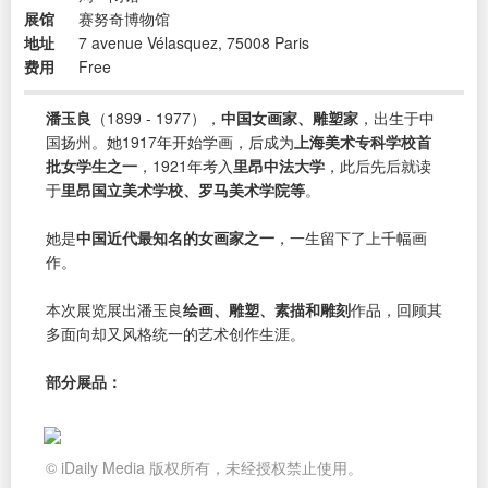
展馆
赛努奇博物馆
地址
7 avenue Vélasquez, 75008 Paris
费用
Free
潘玉良
（1899 - 1977），
中国女画家、雕塑家
，出生于中
国扬州。她1917年开始学画，后成为
上海美术专科学校首
批女学生之一
，1921年考入
里昂中法大学
，此后先后就读
于
里昂国立美术学校、罗马美术学院等
。
她是
中国近代最知名的女画家之一
，一生留下了上千幅画
作。
本次展览展出潘玉良
绘画、雕塑、素描和雕刻
作品，回顾其
多面向却又风格统一的艺术创作生涯。
部分展品：
© iDaily Media 版权所有，未经授权禁止使用。