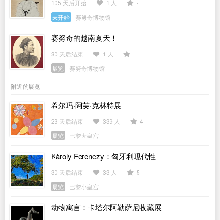
105 天后开始
1 人
-
未开始
赛努奇博物馆
赛努奇的越南夏天！
30 天后结束
1 人
-
展览
赛努奇博物馆
附近的展览
希尔玛·阿芙·克林特展
23 天后结束
339 人
4
展览
巴黎大皇宫
Kàroly Ferenczy：匈牙利现代性
30 天后结束
33 人
5
展览
巴黎小皇宫
动物寓言：卡塔尔阿勒萨尼收藏展