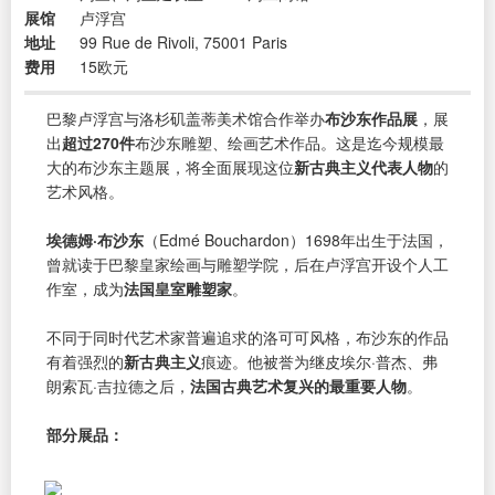
展馆
卢浮宫
地址
99 Rue de Rivoli, 75001 Paris
费用
15欧元
巴黎卢浮宫与洛杉矶盖蒂美术馆合作举办
布沙东作品展
，展
出
超过270件
布沙东雕塑、绘画艺术作品。这是迄今规模最
大的布沙东主题展，将全面展现这位
新古典主义代表人物
的
艺术风格。
埃德姆·布沙东
（Edmé Bouchardon）1698年出生于法国，
曾就读于巴黎皇家绘画与雕塑学院，后在卢浮宫开设个人工
作室，成为
法国皇室雕塑家
。
不同于同时代艺术家普遍追求的洛可可风格，布沙东的作品
有着强烈的
新古典主义
痕迹。他被誉为继皮埃尔·普杰、弗
朗索瓦·吉拉德之后，
法国古典艺术复兴的最重要人物
。
部分展品：