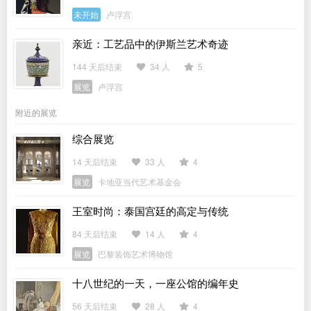
未开始
卢浮宫
亲近：工艺品中的伊斯兰艺术奇迹
144 天后结束
34 人
5
展览
卢浮宫
附近的展览
综合展览
14 天后结束
33 人
4
展览
卡地亚当代艺术基金会
王室时尚：泰国宫廷的高定与传统
84 天后结束
14 人
4
展览
巴黎装饰艺术博物馆
十八世纪的一天，一座公馆的编年史
56 天后结束
28 人
4