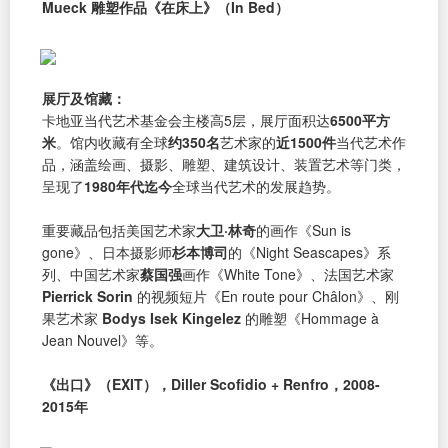
Mueck 雕塑作品《在床上》（In Bed）
展厅及馆藏：
卡地亚当代艺术基金会主楼高5层，展厅面积达
6500平方
米
。馆内收藏有全球
约350名
艺术家的
近1500件
当代艺术作
品，涵盖绘画、摄影、雕塑、建筑设计、装置艺术等门类，
呈现了
1980年代迄今
全球当代艺术的发展趋势。
重要藏品包括美国艺术家
大卫·林奇
的画作《Sun is
gone》、日本摄影师
杉本博司
的《Night Seascapes》系
列、中国艺术家
蔡国强
画作《White Tone》、法国艺术家
Pierrick Sorin
的视频短片《En route pour Châlon》、刚
果艺术家
Bodys Isek Kingelez
的雕塑《Hommage à
Jean Nouvel》等。
《出口》（EXIT），Diller Scofidio + Renfro，2008-
2015年