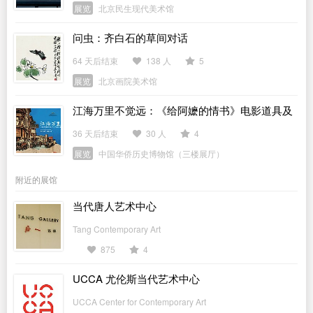
展览
北京民生现代美术馆
问虫：齐白石的草间对话
64 天后结束
138 人
5
展览
北京画院美术馆
江海万里不觉远：《给阿嬷的情书》电影道具及
侨批文物特展
36 天后结束
30 人
4
展览
中国华侨历史博物馆（三楼展厅）
附近的展馆
当代唐人艺术中心
Tang Contemporary Art
875
4
UCCA 尤伦斯当代艺术中心
UCCA Center for Contemporary Art