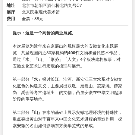
地址
北京市朝阳区酒仙桥北路九号C7
展厅
北京民生现代美术馆
费用
全票：88元
提示：这是一个高价的商业展览。
本次展览为近年来在京展出的规模最大的安徽文化主题展
览，共呈现国内近30家机构
约400件
文物和当代艺术作品，
通过「水」「山」「形势」「人文」4个板块建构叙事，对
安徽文化艺术进行宏观的梳理与展示。
第一部分
「水」
探讨长江、淮河、新安江三大水系对安徽文
化底色的构建意义，主要展出双墩、磨盘山、凌家滩、薛家
岗、禹会等考古遗址出土的文物，凸显安徽在中华文明起源
阶段的重要地位。
第二部分
「山」
在水的基础上展示安徽地理环境的特殊性，
重点突出黄山对千百年来中国文化艺术进程的塑造作用，探
索安徽的名山如何影响东方美学范式的形成。