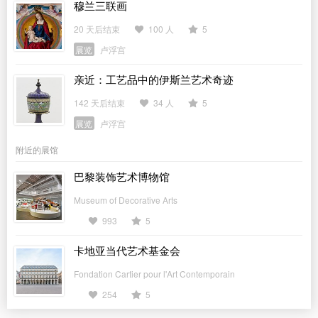
穆兰三联画
20 天后结束
100 人
5
展览
卢浮宫
亲近：工艺品中的伊斯兰艺术奇迹
142 天后结束
34 人
5
展览
卢浮宫
附近的展馆
巴黎装饰艺术博物馆
Museum of Decorative Arts
993
5
卡地亚当代艺术基金会
Fondation Cartier pour l'Art Contemporain
254
5