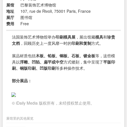
展馆
巴黎装饰艺术博物馆
地址
107, rue de Rivoli, 75001 Paris, France
展厅
图书馆
费用
Free
法国装饰艺术博物馆举办
印刷模具展
，展出馆藏
模具
和
珍贵
文档
，回顾历史上一度风靡一时的
印刷和复制
方式。
展品材质包括
木板、铅板、铜板、石板、镀金板
等，这些模
具以
浮雕、凹陷、扁平或中空
方式镂刻，集中呈现了
平版印
刷、铜版印刷、凹版印刷
等多种操作技术。
部分展品：
© iDaily Media 版权所有，未经授权禁止使用。
展馆里的其他展览