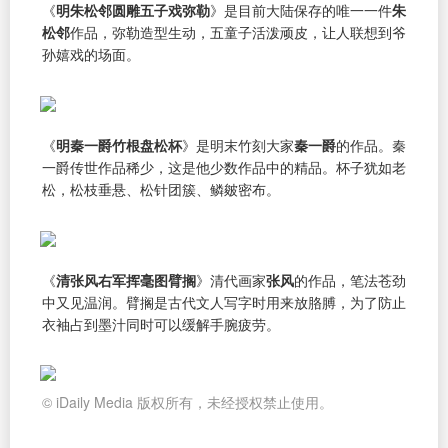
《
明朱松邻圆雕五子戏弥勒
》是目前大陆保存的唯一一件
朱
松邻
作品，弥勒造型生动，五童子活泼顽皮，让人联想到爷
孙嬉戏的场面。
《
明秦一爵竹根盘松杯
》是明末竹刻大家
秦一爵
的作品。秦
一爵传世作品稀少，这是他少数作品中的精品。杯子犹如老
松，松枝垂悬、松针团簇、鳞皴密布。
《
清张风右军挥毫图臂搁
》清代画家
张风
的作品，笔法苍劲
中又见温润。臂搁是古代文人写字时用来放胳膊，为了防止
衣袖占到墨汁同时可以缓解手腕疲劳。
© iDaily Media 版权所有，未经授权禁止使用。