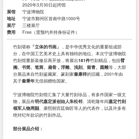
2020年3月30日起闭馆
展馆
宁波博物院
地址
宁波市鄞州区首南中路1000号
展厅
三楼展厅
费用
Free（需预约并持身份证件）
竹刻堪称
「立体的书画」
，是中华优秀文化的重要组成部
分，在中国工艺美术史上具有独特的地位。本次宁波博物院
竹刻馆重新装修后再开放，将展出
181件
竹刻精品，包括
臂
搁、书简、笔筒、扇骨，浮雕、浅刻、留青、圆雕
等，大部
分展品来自竹刻鉴藏家、篆刻家
秦康祥
的旧藏，2001年由
其子
秦秉年
无偿捐赠给国家。
宁波博物院竹刻馆汇集了大量竹刻珍品，有多件国家一级文
物，展品有
明代嘉定派创始人朱松邻
、清乾隆年间
嘉定竹刻
领军人物周颢
、康熙朝宫廷御匠等人的代表作，以及许多有
绝对纪年款识的竹刻作品。
部分展品介绍：