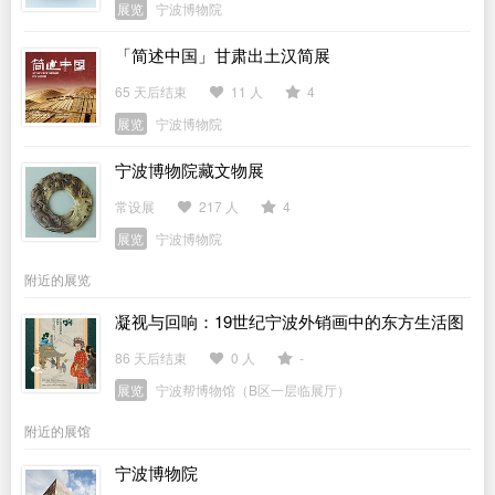
展览
宁波博物院
「简述中国」甘肃出土汉简展
65 天后结束
11 人
4
展览
宁波博物院
宁波博物院藏文物展
常设展
217 人
4
展览
宁波博物院
附近的展览
凝视与回响：19世纪宁波外销画中的东方生活图
景
86 天后结束
0 人
-
展览
宁波帮博物馆（B区一层临展厅）
附近的展馆
宁波博物院