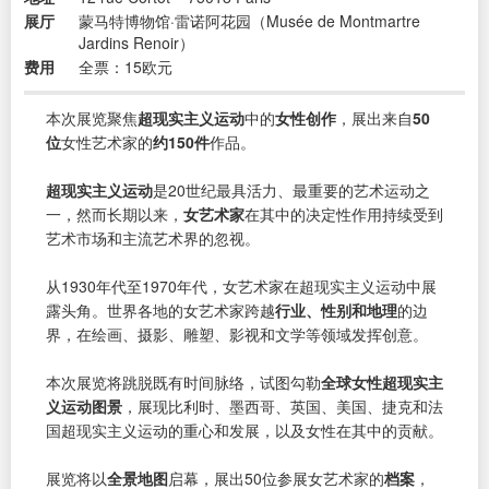
展厅
蒙马特博物馆·雷诺阿花园（Musée de Montmartre
Jardins Renoir）
费用
全票：15欧元
本次展览聚焦
超现实主义运动
中的
女性创作
，展出来自
50
位
女性艺术家的
约150件
作品。
超现实主义运动
是20世纪最具活力、最重要的艺术运动之
一，然而长期以来，
女艺术家
在其中的决定性作用持续受到
艺术市场和主流艺术界的忽视。
从1930年代至1970年代，女艺术家在超现实主义运动中展
露头角。世界各地的女艺术家跨越
行业、性别和地理
的边
界，在绘画、摄影、雕塑、影视和文学等领域发挥创意。
本次展览将跳脱既有时间脉络，试图勾勒
全球女性超现实主
义运动图景
，展现比利时、墨西哥、英国、美国、捷克和法
国超现实主义运动的重心和发展，以及女性在其中的贡献。
展览将以
全景地图
启幕，展出50位参展女艺术家的
档案
，