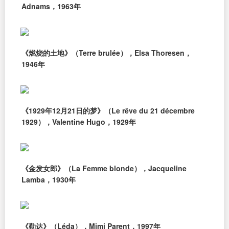
Adnams，1963年
《燃烧的土地》（Terre brulée），Elsa Thoresen，
1946年
《1929年12月21日的梦》（Le rêve du 21 décembre
1929），Valentine Hugo，1929年
《金发女郎》（La Femme blonde），Jacqueline
Lamba，1930年
《勒达》（Léda），Mimi Parent，1997年