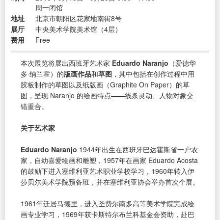
周一闭馆
地址
北京市朝阳区花家地南街8号
展厅
中央美术学院美术馆（4层）
费用
Free
本次展览将展出西班牙艺术家
Eduardo Naranjo
（爱德华
多·纳兰霍）的
版画作品
和
草图
，其中包括在创作过程中用
胶板制作的草图以及纸版画（Graphite On Paper）的草
图，呈现 Naranjo 的绘画特点——线条灵动、人物对象交
错重合。
关于艺术家
Eduardo Naranjo
1944年出生在西班牙巴达霍斯省一户农
家，自幼喜爱绘画和雕塑，1957年在画家 Eduardo Acosta
的鼓励下进入塞维利亚艺术职业学校学习，1960年转入伊
莎贝尔美术学院预备班，并在塞维利亚协会举办首次个展。
1961年迁居马德里，进入圣费尔南多高等美术学院完成绘
画专业学习，1969年获卡斯特尔布兰科基金会资助，赴巴