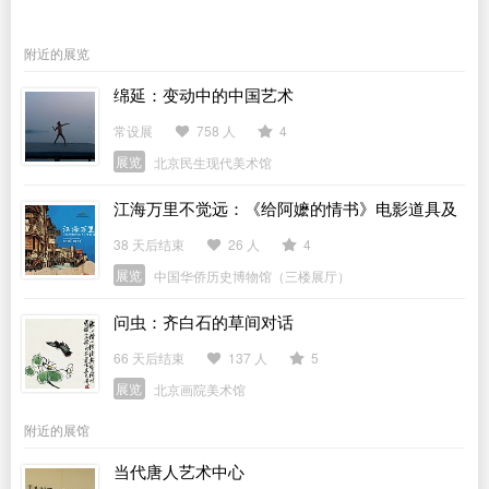
附近的展览
绵延：变动中的中国艺术
常设展
758 人
4
展览
北京民生现代美术馆
江海万里不觉远：《给阿嬷的情书》电影道具及
侨批文物特展
38 天后结束
26 人
4
展览
中国华侨历史博物馆（三楼展厅）
问虫：齐白石的草间对话
66 天后结束
137 人
5
展览
北京画院美术馆
附近的展馆
当代唐人艺术中心