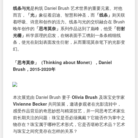
线条与光
是构筑 Daniel Brush 艺术世界的重要元素。对他
而言，
「光」
象征着启迪、智慧和神圣，而
「线条」
则关联
着呼吸、诗意和创作的活力。线条与光的交织融合在 Brush
晚年创作的
「思考莫奈」
系列作品达到了巅峰，他受
「衍射
光栅」
科学原理的启发，在钢表面手工镌刻一条条精细线
条，使光在刻划表面发生衍射，从而重现莫奈笔下的光影变
幻。
「思考莫奈」（Thinking about Monet），Daniel
Brush，2015-2020年
本次展览由 Daniel Brush 妻子
Olivia Brush
及珠宝史学家
Vivienne Becker
共同策展，邀请参观者在光影流转中，
感受作品背后的奇思妙想与精湛技艺，并一同思考艺术家生
前长期关注的问题：珠宝是否必须佩戴？它能否作为掌中之
物存在？珠宝属于哪种艺术形式，它是否堪称艺术品？艺术
与珠宝之间究竟存在怎样的关系？