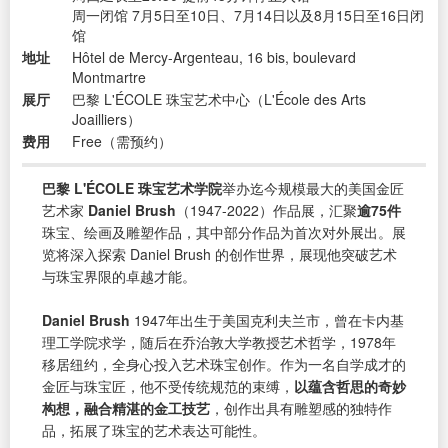
周一闭馆 7月5日至10日、7月14日以及8月15日至16日闭
馆
地址
Hôtel de Mercy-Argenteau, 16 bis, boulevard
Montmartre
展厅
巴黎 L'ÉCOLE 珠宝艺术中心（L'École des Arts
Joailliers）
费用
Free（需预约）
巴黎 L'ÉCOLE 珠宝艺术学院
举办迄今规模最大的美国金匠
艺术家
Daniel Brush
（1947-2022）作品展，汇聚
逾75件
珠宝、绘画及雕塑作品，其中部分作品为首次对外展出。展
览将深入探索 Daniel Brush 的创作世界，展现他突破艺术
与珠宝界限的卓越才能。
Daniel Brush
1947年出生于美国克利夫兰市，曾在卡内基
理工学院求学，随后在乔治敦大学教授艺术哲学，1978年
移居纽约，全身心投入艺术珠宝创作。作为一名自学成才的
金匠与珠宝匠，他不受传统规范的束缚，
以蕴含哲思的奇妙
构想，融合精湛的金工技艺
，创作出具有雕塑感的独特作
品，拓展了珠宝的艺术表达可能性。