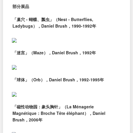
部分展品
「巢穴 - 蝴蝶、瓢虫」（Nest - Butterflies,
Ladybugs），Daniel Brush，1990-1992年
「迷宫」（Maze），Daniel Brush，1992年
「球体」（Orb），Daniel Brush，1992-1995年
「磁性动物园：象头胸针」（La Ménagerie
Magnétique：Broche Tête éléphant），Daniel
Brush，2006年