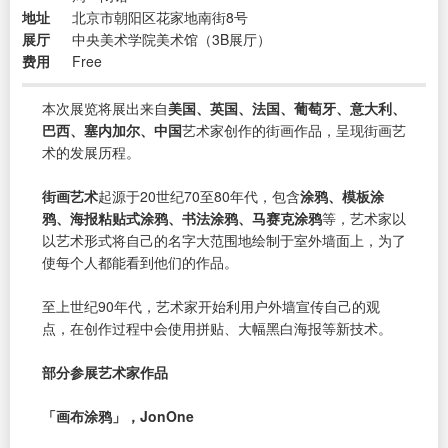
地址
北京市朝阳区花家地南街8号
展厅
中央美术学院美术馆（3B展厅）
费用
Free
本次展览将展出来自
美国、英国、法国、葡萄牙、意大利、
巴西、塞内加尔、中国
艺术家创作的街画作品，呈现街画艺
术的发展历程。
街画艺术
起源于20世纪70至80年代，包含
涂鸦、模板涂
鸦、海报粘贴式涂鸦、书法涂鸦、马赛克涂鸦
等，艺术家以
以艺术形式将自己的名字大范围地绘制于室外墙面上，为了
使每个人都能看到他们的作品。
至上世纪90年代，艺术家开始利用户外墙宣传自己的观
点，在创作过程中会使用拼贴、大幅黑白海报等新技术。
部分参展艺术家作品
「画布涂鸦」，JonOne