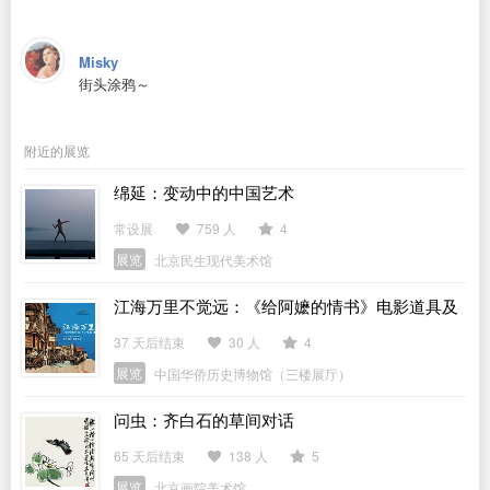
Misky
街头涂鸦～
附近的展览
绵延：变动中的中国艺术
常设展
759 人
4
展览
北京民生现代美术馆
江海万里不觉远：《给阿嬷的情书》电影道具及
侨批文物特展
37 天后结束
30 人
4
展览
中国华侨历史博物馆（三楼展厅）
问虫：齐白石的草间对话
65 天后结束
138 人
5
展览
北京画院美术馆