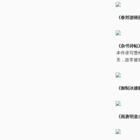
《春郊游骑
《杂书诗帖
本件录写曹
关，故常被
《御制冰嬉
《画唐明皇