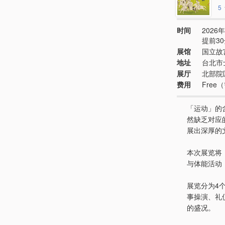
5
时间
2026年
提前3
展馆
国立故
地址
台北市
展厅
北部院区
费用
Fre
「运动」的
然缺乏对应
展出深厚的
本次展览将
与体能活动
展览分为4
事操演、礼
的盛况。