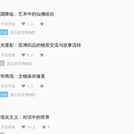
天团降临：艺术中的仙佛组合
9 天后开始
1 人
-
未开始
国立故宫博物院
织光显影：亚洲织品的物质交流与故事流转
3 天后结束
0 人
-
展览
国立故宫博物院
物华再现：文物保存修复
9 天后开始
1 人
-
未开始
国立故宫博物院
超现实主义：对话中的世界
0 天后结束
12 人
5