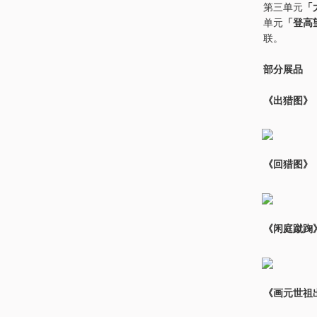
第三单元
「
单元
「登高
联。
部分展品
《出猎图》
《回猎图》
《闲庭蹴踘
《画元世祖