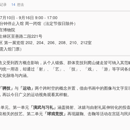
记录
14
想去
7月10日 - 9月16日 9:00 - 17:00
0分钟停止入馆 周一闭馆（法定节假日除外）
宫博物院
士林区至善路二段221号
 第一展览馆 202、204、206、208、210、212室
e（需入馆门票）
含义受到西方概念影响，从个人锻炼、群体竞技到爬山健走皆可纳入其范
的统一用语，却通过「射」、「艺」、「技」、「戏」、「游」等字词各
文化脉络与内涵。
「骋技」
与
「运动」
两个跨时空的概念并置，借由书画中的图像与文字呈
，再以今日广义的运动视角观看其样貌。
个单元。第一单元
「演武与习礼」
涵盖骑射、冰嬉与由射礼延伸转化的投
仪相关的技艺。第二单元
「球戏竞技」
再现蹴鞠、击鞠等活动在宫廷与民