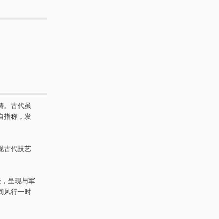
畴。古代虽
自指称，发
现古代技艺
壶，呈现与军
间风行一时