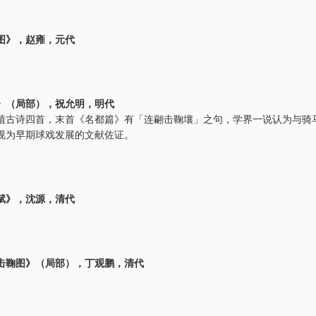
图》，赵雍，元代
》（局部），祝允明，明代
植古诗四首，末首《名都篇》有「连翩击鞠壤」之句，学界一说认为与骑
视为早期球戏发展的文献佐证。
赋》，沈源，清代
击鞠图》（局部），丁观鹏，清代