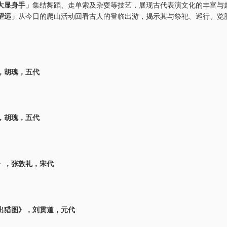
大显身手」
集结舞蹈、走单索及杂耍等技艺，展现古代表演文化的丰富与
望远」
从今日的爬山活动回看古人的登临出游，揭示其与祭祀、巡行、览
，胡瑰，五代
，胡瑰，五代
》，张敦礼，宋代
出猎图》，刘贯道，元代