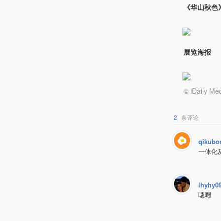
《华山秋色
展览海报
© iDail
2
条评论
qikubo
一体化及
lhyhy0
嗯嗯