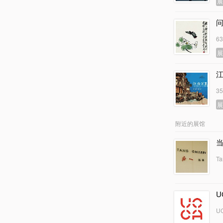
6
3
附近的展馆
Ta
U
UC