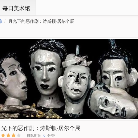
ㆍ每日美术馆
京
月光下的恶作剧：涛斯顿·居尔个展
月光下的恶作剧：涛斯顿·居尔个展
排队时间
0
分钟