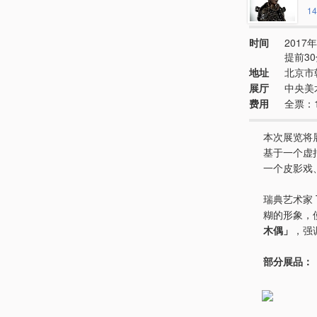
14
时间
2017年
提前3
地址
北京市
展厅
中央美
费用
全票：
本次展览将
基于一个虚
一个皮影戏
瑞典艺术家 
糊的形象，
木偶」
，强
部分展品：