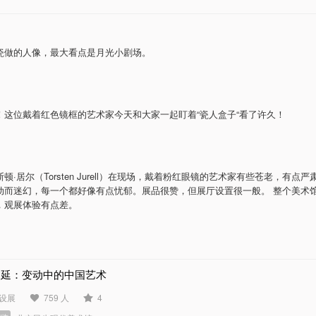
瓷做的人像，最大看点是月光小剧场。
l
！这位戴着红色镜框的艺术家今天和大家一起盯着“瓷人盒子“看了许久！
顿·居尔（Torsten Jurell）在现场，戴着粉红眼镜的艺术家有些苍老，有点
动而迷幻，每一个都好像有点忧郁。展品很赞，但展厅设置很一般。 整个美术
，观展体验有点差。
绵延：变动中的中国艺术
设展
759 人
4