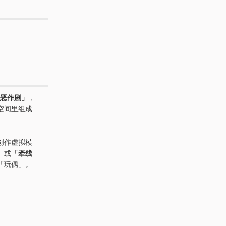
恶作剧」
，
空间里组成
于创作虚拟模
」或
「牵线
「玩偶」。