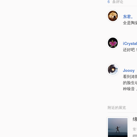
6
条评论
东君。
全是陶
iCrysta
还好吧
Joooy
看到涛斯
的脸生
种噪音
附近的展览
常