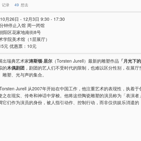
记录
49
想去
10月26日 - 12月3日 9:30 - 17:30
0分钟停止入馆 周一闭馆
朝阳区花家地南街8号
术学院美术馆（1层展厅）
15元 优惠票：10元
展出瑞典艺术家
涛斯顿·居尔
（Torsten Jurell）最新的雕塑作品
「月光下的
拟的
木偶剧团
，剧团的艺人们不受时代的限制，也难以区分性别，在展厅
、雕塑、光与声的集合。
Torsten Jurell 从2007年开始在中国工作，他注重艺术的表现性，执着
使之在现实、传奇和神话中穿梭。他将这些陶瓷雕塑的演员称为「表演者
调它们作为演员的身份，被人指引动作、控制行动，而非仅供娱乐消遣的