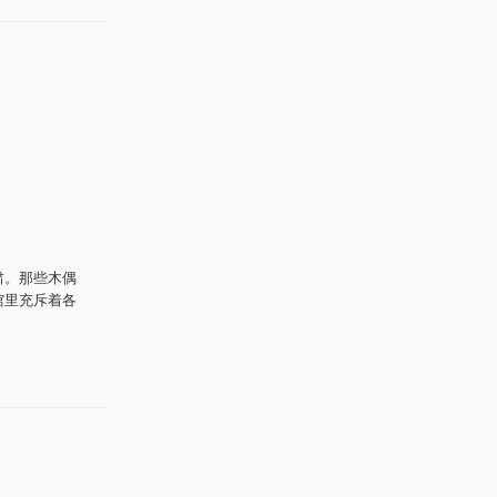
严肃。那些木偶
馆里充斥着各