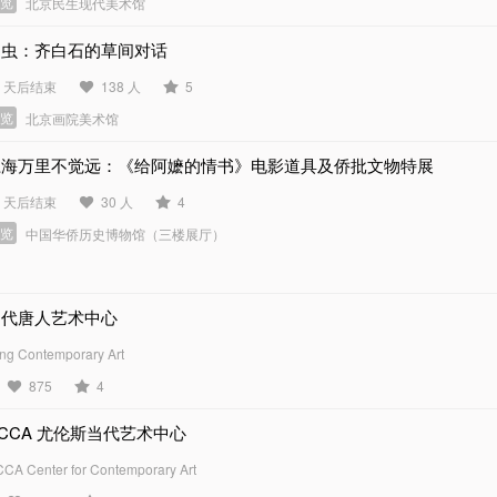
展览
北京民生现代美术馆
问虫：齐白石的草间对话
3 天后结束
138 人
5
展览
北京画院美术馆
江海万里不觉远：《给阿嬷的情书》电影道具及侨批文物特展
5 天后结束
30 人
4
展览
中国华侨历史博物馆（三楼展厅）
当代唐人艺术中心
ng Contemporary Art
875
4
CCA 尤伦斯当代艺术中心
CA Center for Contemporary Art