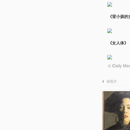
《背小孩的女
《女人体》，
© iDail
4
张照片