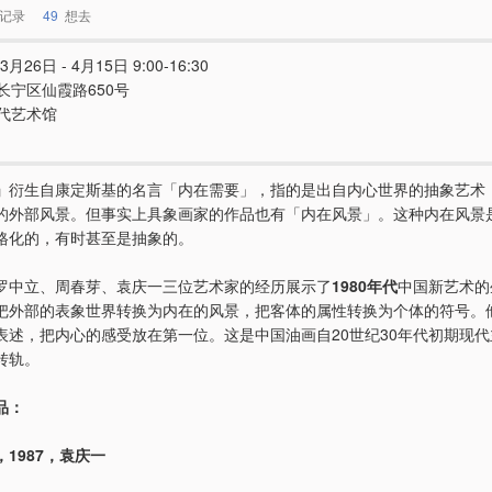
记录
49
想去
3月26日 - 4月15日 9:00-16:30
长宁区仙霞路650号
代艺术馆
」
衍生自康定斯基的名言「内在需要」，指的是出自内心世界的抽象艺术
的外部风景。但事实上具象画家的作品也有「内在风景」。这种内在风景
格化的，有时甚至是抽象的。
罗中立、周春芽、袁庆一三位艺术家的经历展示了
1980年代
中国新艺术的
把外部的表象世界转换为内在的风景，把客体的属性转换为个体的符号。
表述，把内心的感受放在第一位。这是中国油画自20世纪30年代初期现
转轨。
品：
1987，袁庆一