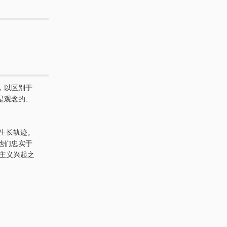
，以区别于
是观念的、
生长轨迹。
他们忠实于
代主义兴起之