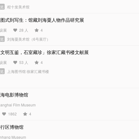
展览
程十发美术馆
从图式到写生：馆藏刘海粟人物作品研究展
设展
28 人
4
展览
刘海粟美术馆（6号展厅）
「文明互鉴，石室藏珍」徐家汇藏书楼文献展
设展
53 人
4
展览
上海图书馆·徐家汇藏书楼
上海电影博物馆
anghai Film Museum
1862
4
闵行区博物馆
nhang Museum