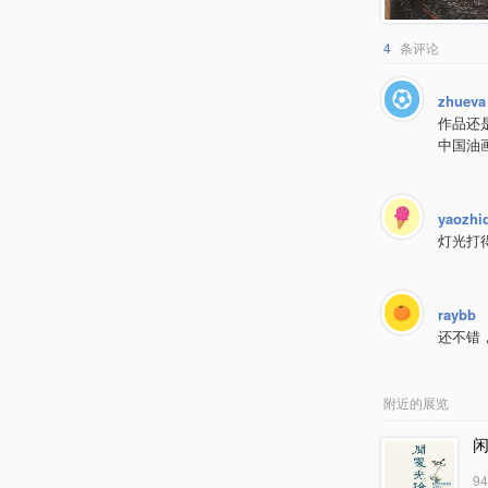
4
条评论
zhueva
作品还
中国油
yaozhi
灯光打
raybb
还不错
附近的展览
9