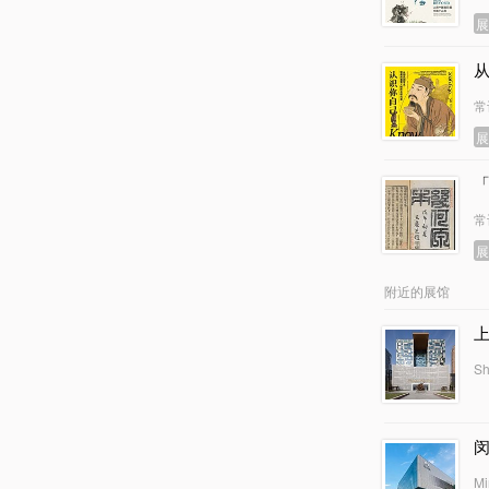
常
常
附近的展馆
Sh
Mi