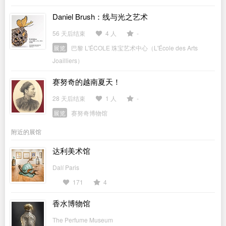
Daniel Brush：线与光之艺术
56 天后结束
4 人
-
展览
巴黎 L'ÉCOLE 珠宝艺术中心（L'École des Arts
Joailliers）
赛努奇的越南夏天！
28 天后结束
1 人
-
展览
赛努奇博物馆
附近的展馆
达利美术馆
Dalí Paris
171
4
香水博物馆
The Perfume Museum