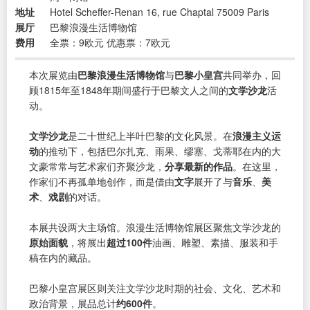
地址
Hotel Scheffer-Renan 16, rue Chaptal 75009 Paris
展厅
巴黎浪漫生活博物馆
费用
全票：9欧元 优惠票：7欧元
本次展览由
巴黎浪漫生活博物馆
与
巴黎小皇宫
共同举办，回
顾1815年至1848年期间盛行于巴黎文人之间的
文学沙龙
活
动。
文学沙龙
是二十世纪上半叶巴黎的文化风景。在
浪漫主义运
动
的推动下，包括巴尔扎克、雨果、缪塞、戈蒂耶在内的大
文豪常常与艺术家们齐聚沙龙，
分享最新的作品
。在这里，
作家们不再孤单地创作，而是借由
文字
展开了与
音乐
、
美
术
、
戏剧
的对话。
本展共设两大主场馆。浪漫生活博物馆展区聚焦文学沙龙的
原始面貌
，将展出
超过100件
油画、雕塑、素描、服装和手
稿在内的藏品。
巴黎小皇宫展区则关注文学沙龙时期的社会、文化、艺术和
政治背景，展品总计
约600件
。