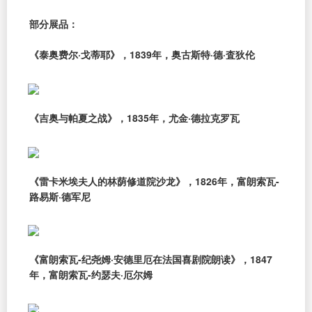
部分展品：
《泰奥费尔·戈蒂耶》，1839年，奥古斯特·德·査狄伦
《吉奥与帕夏之战》，1835年，尤金·德拉克罗瓦
《雷卡米埃夫人的林荫修道院沙龙》，1826年，富朗索瓦-
路易斯·德军尼
《富朗索瓦-纪尧姆·安德里厄在法国喜剧院朗读》，1847
年，富朗索瓦-约瑟夫·厄尔姆