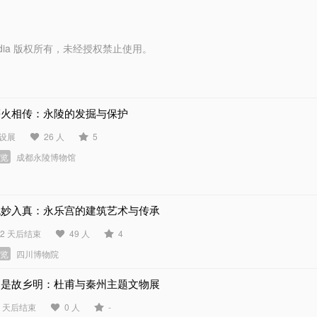
y Media 版权所有，未经授权禁止使用。
薪火相传：永陵的发掘与保护
设展
26 人
5
展览
成都永陵博物馆
观妙入真：永乐宫的建筑艺术与传承
22 天后结束
49 人
4
展览
四川博物院
月是故乡明：杜甫与秦州主题文物展
3 天后结束
0 人
-