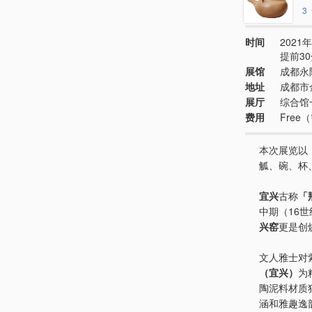
3
时间
2021年
提前3
展馆
成都永
地址
成都市
展厅
综合馆
费用
Fre
本次展览以
觚、碗、杯
宜兴
古称
「
中期（16
兴窑
更是创
文人雅士对
（宜兴）
为
陶泥料材质
涵和雅趣逸