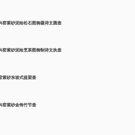
兴窑紫砂泥绘松石图御题诗文圆壶
兴窑紫砂泥绘烹茶图御制诗文执壶
窑紫砂东坡式提梁壶
兴窑紫砂金饰竹节壶