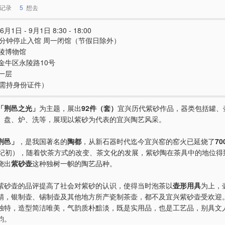
记录
5
想去
6月1日 - 9月1日 8:30 - 18:00
0分钟停止入馆 周一闭馆（节假日除外）
陵博物馆
金牛区永陵路10号
一层
e（需持身份证件）
「荆邑之光」
为主题，展出
92件（套）
宜兴历代紫砂作品，器类包括罐、
、盘、炉、洗等，展现以紫砂为代表的宜兴陶艺风采。
荆邑」
，是我国著名的
陶都
，从新石器时代迄今宜兴窑的窑火已延烧了
70
世纪初），随着饮茶方式的改变、茶文化的发展，紫砂陶在茶具中的地位得
烧出
紫砂壶
这种独树一帜的陶艺品种。
紫砂壶的品评提高了社会对紫砂的认识，使得当时泡茶以
壶形用具
为上，
精，银制壶、锡制壶及其他地方所产瓷制茶壶，都不及宜兴紫砂壶受欢迎
独特，造型简洁唯美，气韵质朴黯淡，既是实用品，也是工艺品，别具文
韵。