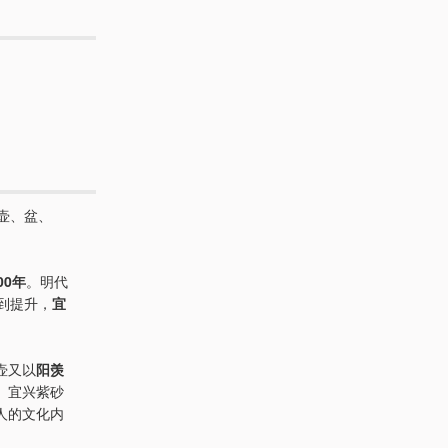
壶、盆、
00年
。明代
到提升，
宜
壶又以
阳羡
。宜兴紫砂
人的文化内