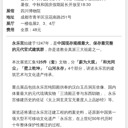
暑假、中秋和国庆假期延长开放至18:30
展馆
四川博物院
地址
成都市青羊区浣花南路251号
展厅
一楼临展2、3、4厅
费用
全票：48元
永乐宫
始建于1247年，是
中国现存规模最大、保存最完整
的元代官式建筑群
，亦是道教全真派三大祖庭之一。
本次展览汇集
125件（套）
文物，分
「蔚为大观」「和光同
尘」「壁上乾坤」「山河永存」
4个部分，讲述永乐宫的建
筑艺术与文化遗产传承。
重点展品包括永乐宫纯阳殿供奉的汉白玉吕洞宾坐像、国内
体量最大的元代琉璃实物「三清殿正脊与东西鸱吻」、永乐
宫修建历史的佐证《太上洞玄灵宝无量度人上品妙经》等。
展览还将通过永乐宫迁建工程的档案史料，还原新中国第一
项大型不可移动文化遗产「永乐宫」在上世纪50年代历时
十年整体保护性搬迁的过程。