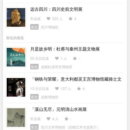
远古四川：四川史前文明展
常设展
323 人
4
展览
四川博物院
附近的展览
月是故乡明：杜甫与秦州主题文物展
59 天后结束
1 人
-
展览
成都杜甫草堂博物馆
「钢铁与荣耀」意大利都灵王宫博物馆藏骑士文
物展
13 天后结束
127 人
4
展览
成都博物馆
「溪山无尽」元明清山水画展
常设展
4 人
-
展览
四川大学博物馆（四楼艺术专题展厅）