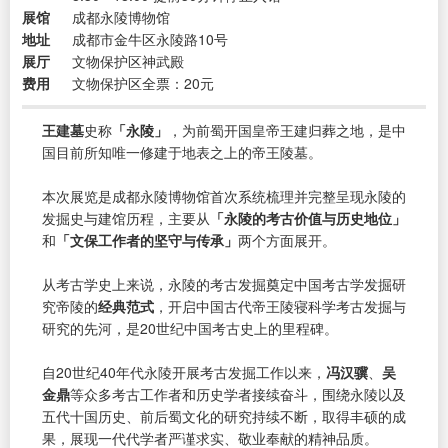
展馆
成都永陵博物馆
地址
成都市金牛区永陵路10号
展厅
文物保护区神武殿
费用
文物保护区全票：20元
王建墓
史称
「永陵」
，为前蜀开国皇帝王建归葬之地，是中
国目前所知唯一修建于地表之上的帝王陵墓。
本次展览是成都永陵博物馆首次系统梳理并完整呈现永陵的
发掘史与建馆历程，主要从
「永陵的考古价值与历史地位」
和
「文保工作者的坚守与传承」
两个方面展开。
从考古学史上来说，永陵的考古发掘奠定中国考古学发掘研
究帝陵的
经典范式
，开启中国古代帝王陵寝科学考古发掘与
研究的先河，是20世纪中国考古史上的里程碑。
自20世纪40年代永陵开展考古发掘工作以来，
冯汉骥
、
吴
金鼎
等众多考古工作者和历史学者接续奋斗，围绕永陵以及
五代十国历史、前后蜀文化的研究持续不断，取得丰硕的成
果，展现一代代学者严谨求实、敬业奉献的精神品质。