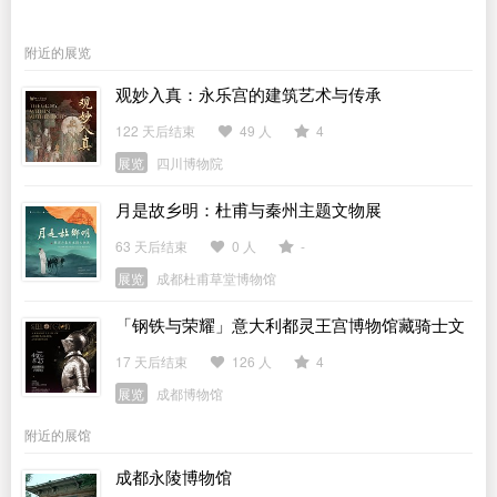
附近的展览
观妙入真：永乐宫的建筑艺术与传承
122 天后结束
49 人
4
展览
四川博物院
月是故乡明：杜甫与秦州主题文物展
63 天后结束
0 人
-
展览
成都杜甫草堂博物馆
「钢铁与荣耀」意大利都灵王宫博物馆藏骑士文
物展
17 天后结束
126 人
4
展览
成都博物馆
附近的展馆
成都永陵博物馆