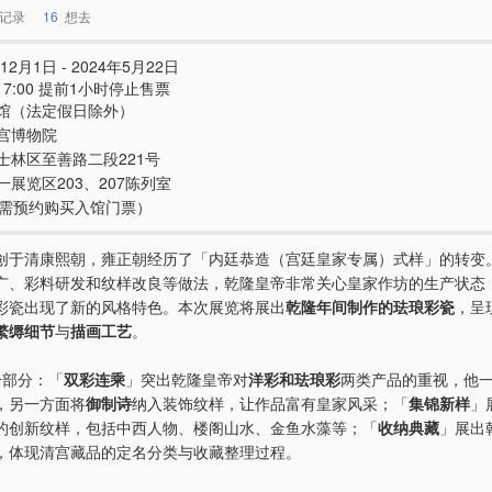
记录
16
想去
12月1日 - 2024年5月22日
- 17:00 提前1小时停止售票
馆（法定假日除外）
宫博物院
士林区至善路二段221号
一展览区203、207陈列室
e（需预约购买入馆门票）
创于清康熙朝，雍正朝经历了「内廷恭造（宫廷皇家专属）式样」的转变
广、彩料研发和纹样改良等做法，乾隆皇帝非常关心皇家作坊的生产状态
彩瓷出现了新的风格特色。本次展览将展出
乾隆年间制作的珐琅彩瓷
，呈
繁缛细节
与
描画工艺
。
个部分：「
双彩连乘
」突出乾隆皇帝对
洋彩和珐琅彩
两类产品的重视，他
，另一方面将
御制诗
纳入装饰纹样，让作品富有皇家风采；「
集锦新样
」
的创新纹样，包括中西人物、楼阁山水、金鱼水藻等；「
收纳典藏
」展出
，体现清宫藏品的定名分类与收藏整理过程。