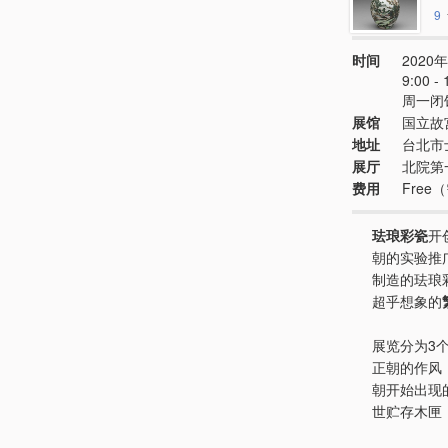
9
时间
2020年
9:00 
周一闭
展馆
国立故
地址
台北市
展厅
北院第
费用
Fre
珐琅彩瓷
开
朝的实验推
制造的珐琅
超乎想象的
展览分为3
正朝的作风
朝开始出现
世贮存木匣