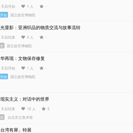
1 天后开始
1 人
-
未开始
国立故宫博物院
织光显影：亚洲织品的物质交流与故事流转
5 天后结束
0 人
-
展览
国立故宫博物院
物华再现：文物保存修复
1 天后开始
1 人
-
未开始
国立故宫博物院
超现实主义：对话中的世界
2 天后结束
12 人
5
展览
台北市立美术馆
「台湾有犀」特展