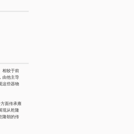
。相较于前
，由他主导
现这些器物
一方面传承雍
展现从乾隆
乾隆朝的传