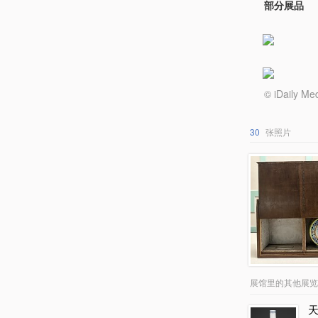
部分展品
© iDail
30
张照片
展馆里的其他展览