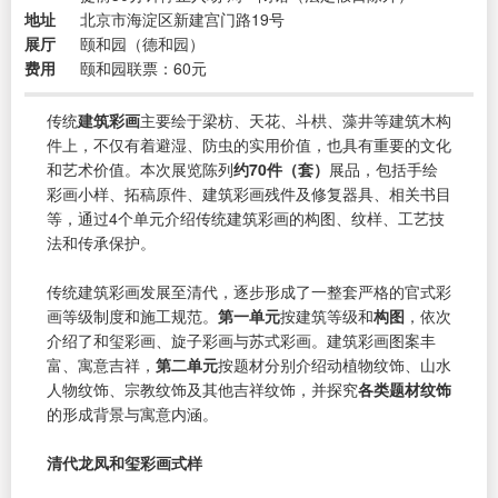
地址
北京市海淀区新建宫门路19号
展厅
颐和园（德和园）
费用
颐和园联票：60元
传统
建筑彩画
主要绘于梁枋、天花、斗栱、藻井等建筑木构
件上，不仅有着避湿、防虫的实用价值，也具有重要的文化
和艺术价值。本次展览陈列
约70件（套）
展品，包括手绘
彩画小样、拓稿原件、建筑彩画残件及修复器具、相关书目
等，通过4个单元介绍传统建筑彩画的构图、纹样、工艺技
法和传承保护。
传统建筑彩画发展至清代，逐步形成了一整套严格的官式彩
画等级制度和施工规范。
第一单元
按建筑等级和
构图
，依次
介绍了和玺彩画、旋子彩画与苏式彩画。建筑彩画图案丰
富、寓意吉祥，
第二单元
按题材分别介绍动植物纹饰、山水
人物纹饰、宗教纹饰及其他吉祥纹饰，并探究
各类题材纹饰
的形成背景与寓意内涵。
清代龙凤和玺彩画式样