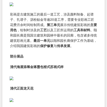
彩画是古建筑施工的最后一道工艺，涉及颜料制备、起谱
子、扎谱子、沥粉贴金等逾20道工序，需要专业彩画工匠
花费月余时间绘制而成。
第三单元
展示传统建筑彩画的
主要
用色
，绘制时涉及的
工艺
以及工匠所运用的
工具和材料
。颐
和园长廊是我国古建筑和园林中最长的回廊，包含诸多传统
建筑彩画元素。
最后一单元
以颐和园长廊保护工作为基础，
介绍我国建筑彩画的
保护修复
与
传承发展
。
部分展品
清代海屋添筹金琢墨包袱式苏画式样
清代正面龙天花