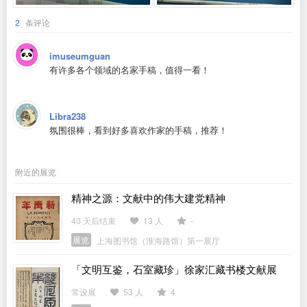
2
条评论
imuseumguan
有许多各个领域的名家手稿，值得一看！
Libra238
氛围很棒，看到好多喜欢作家的手稿，推荐！
附近的展览
精神之源：文献中的伟大建党精神
40 天后结束
13 人
-
展览
上海图书馆（淮海路馆）第一展厅
「文明互鉴，石室藏珍」徐家汇藏书楼文献展
常设展
53 人
4