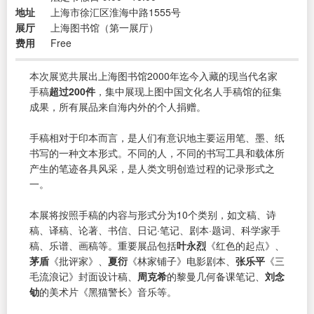
地址
上海市徐汇区淮海中路1555号
展厅
上海图书馆（第一展厅）
费用
Free
本次展览共展出上海图书馆2000年迄今入藏的现当代名家
手稿
超过200件
，集中展现上图中国文化名人手稿馆的征集
成果，所有展品来自海内外的个人捐赠。
手稿相对于印本而言，是人们有意识地主要运用笔、墨、纸
书写的一种文本形式。不同的人，不同的书写工具和载体所
产生的笔迹各具风采，是人类文明创造过程的记录形式之
一。
本展将按照手稿的内容与形式分为10个类别，如文稿、诗
稿、译稿、论著、书信、日记·笔记、剧本·题词、科学家手
稿、乐谱、画稿等。重要展品包括
叶永烈
《红色的起点》、
茅盾
《批评家》、
夏衍
《林家铺子》电影剧本、
张乐平
《三
毛流浪记》封面设计稿、
周克希
的黎曼几何备课笔记、
刘念
劬
的美术片《黑猫警长》音乐等。