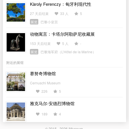
Kàroly Ferenczy：匈牙利现代性
27 天后结束
33 人
5
展览
巴黎小皇宫
动物寓言：卡塔尔阿勒萨尼收藏展
153 天后结束
5 人
-
展览
巴黎海军府（L’Hôtel de la Marine）
附近的展馆
赛努奇博物馆
Cernuschi Museum
226
5
雅克马尔-安德烈博物馆
189
4
© 2015 - 2026
iMuseum
.