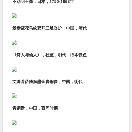
不动明王像，日本，1750-1868年
景泰蓝花鸟纹双耳三足香炉，中国，清代
《诗人与仙人》，杜堇，明代，纸本设色
文殊菩萨骑狮鎏金青铜像，中国，明代
青铜罍，中国，西周时期