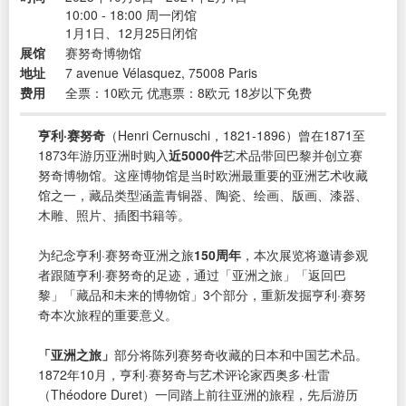
10:00 - 18:00 周一闭馆
1月1日、12月25日闭馆
展馆
赛努奇博物馆
地址
7 avenue Vélasquez, 75008 Paris
费用
全票：10欧元 优惠票：8欧元 18岁以下免费
亨利·赛努奇
（Henri Cernuschi，1821-1896）曾在1871至
1873年游历亚洲时购入
近5000件
艺术品带回巴黎并创立赛
努奇博物馆。这座博物馆是当时欧洲最重要的亚洲艺术收藏
馆之一，藏品类型涵盖青铜器、陶瓷、绘画、版画、漆器、
木雕、照片、插图书籍等。
为纪念亨利·赛努奇亚洲之旅
150周年
，本次展览将邀请参观
者跟随亨利·赛努奇的足迹，通过「亚洲之旅」「返回巴
黎」「藏品和未来的博物馆」3个部分，重新发掘亨利·赛努
奇本次旅程的重要意义。
「亚洲之旅」
部分将陈列赛努奇收藏的日本和中国艺术品。
1872年10月，亨利·赛努奇与艺术评论家西奥多·杜雷
（Théodore Duret）一同踏上前往亚洲的旅程，先后游历