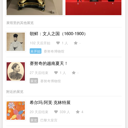
展馆里的其他展览
朝鲜：文人之国（1600-1900）
102 天后开始
1 人
-
未开始
赛努奇博物馆
赛努奇的越南夏天！
27 天后结束
1 人
-
展览
赛努奇博物馆
附近的展览
希尔玛·阿芙·克林特展
20 天后结束
339 人
4
展览
巴黎大皇宫