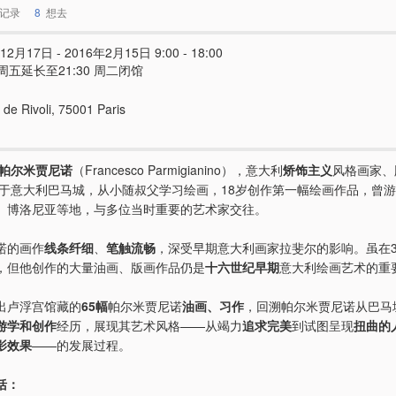
记录
8
想去
12月17日 - 2016年2月15日 9:00 - 18:00
周五延长至21:30 周二闭馆
de Rivoli, 75001 Paris
·帕尔米贾尼诺
（Francesco Parmigianino），意大利
矫饰主义
风格画家、
出生于意大利巴马城，从小随叔父学习绘画，18岁创作第一幅绘画作品，曾
、博洛尼亚等地，与多位当时重要的艺术家交往。
诺的画作
线条纤细
、
笔触流畅
，深受早期意大利画家拉斐尔的影响。虽在3
，但他创作的大量油画、版画作品仍是
十六世纪早期
意大利绘画艺术的重
出卢浮宫馆藏的
65幅
帕尔米贾尼诺
油画、习作
，回溯帕尔米贾尼诺从巴马
游学和创作
经历，展现其艺术风格——从竭力
追求完美
到试图呈现
扭曲的
影效果
——的发展过程。
括：