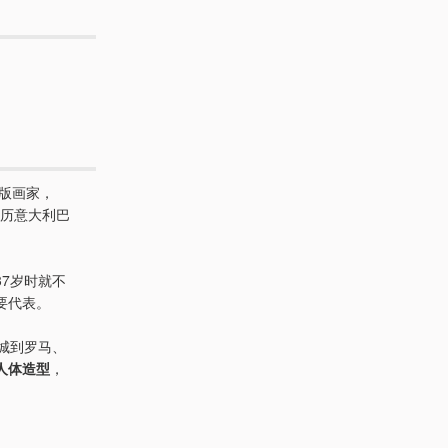
版画家，
游历意大利巴
7岁时就不
要代表。
城到罗马、
人体造型
，