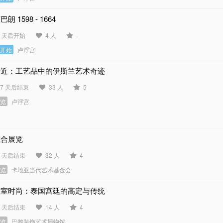
巴朗 1598 - 1664
2 天后开始
4 人
-
未开始
卢浮宫
亲近：工艺品中的伊斯兰艺术奇迹
47 天后结束
33 人
5
展览
卢浮宫
综合展览
7 天后结束
32 人
4
展览
卡地亚当代艺术基金会
王室时尚：泰国宫廷的高定与传统
7 天后结束
14 人
4
展览
巴黎装饰艺术博物馆