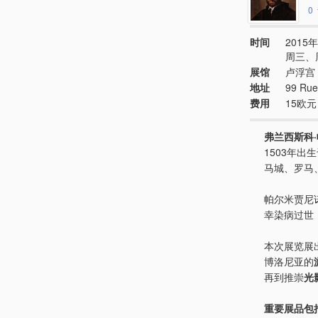
0
时间
2015年
周三、
展馆
卢浮宫
地址
99 Rue 
费用
15欧元
弗兰西斯科
1503年
马城、罗马
帕尔米贾尼
幸染病过世
本次展览展
博洛尼亚的
再到推崇
光
重要展品包