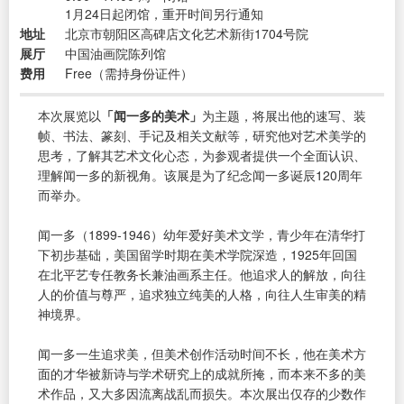
1月24日起闭馆，重开时间另行通知
地址
北京市朝阳区高碑店文化艺术新街1704号院
展厅
中国油画院陈列馆
费用
Free（需持身份证件）
本次展览以
「闻一多的美术」
为主题，将展出他的速写、装
帧、书法、篆刻、手记及相关文献等，研究他对艺术美学的
思考，了解其艺术文化心态，为参观者提供一个全面认识、
理解闻一多的新视角。该展是为了纪念闻一多诞辰120周年
而举办。
闻一多（1899-1946）幼年爱好美术文学，青少年在清华打
下初步基础，美国留学时期在美术学院深造，1925年回国
在北平艺专任教务长兼油画系主任。他追求人的解放，向往
人的价值与尊严，追求独立纯美的人格，向往人生审美的精
神境界。
闻一多一生追求美，但美术创作活动时间不长，他在美术方
面的才华被新诗与学术研究上的成就所掩，而本来不多的美
术作品，又大多因流离战乱而损失。本次展出仅存的少数作