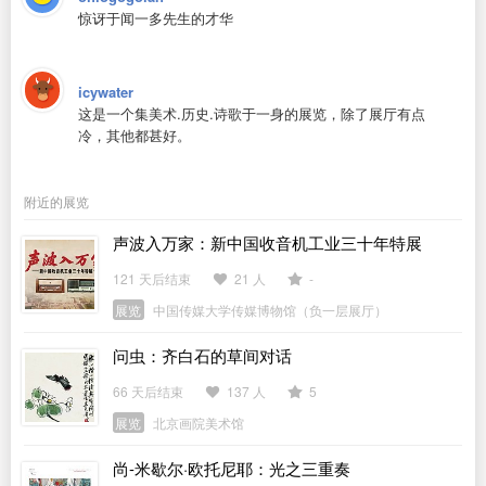
惊讶于闻一多先生的才华
icywater
这是一个集美术.历史.诗歌于一身的展览，除了展厅有点
冷，其他都甚好。
附近的展览
声波入万家：新中国收音机工业三十年特展
121 天后结束
21 人
-
展览
中国传媒大学传媒博物馆（负一层展厅）
问虫：齐白石的草间对话
66 天后结束
137 人
5
展览
北京画院美术馆
尚-米歇尔·欧托尼耶：光之三重奏