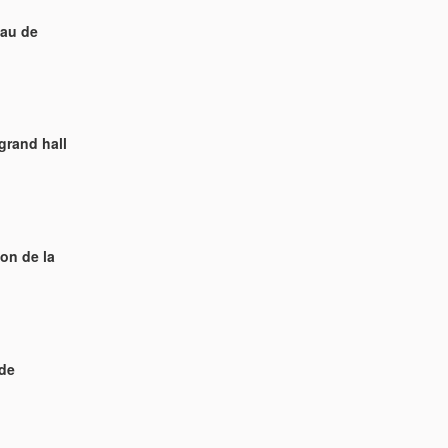
au de
and hall
n de la
de