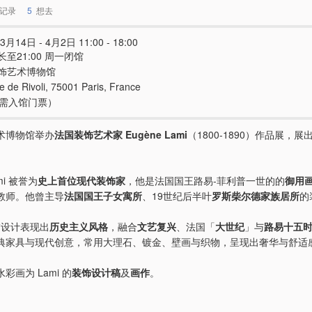
记录
5
想去
3月14日 - 4月2日 11:00 - 18:00
至21:00 周一闭馆
饰艺术博物馆
e de Rivoli, 75001 Paris, France
e（需入馆门票）
术博物馆举办
法国装饰艺术家 Eugène Lami
（1800-1890）作品展，展
ami 被誉为
史上首位现代装饰家
，他是法国国王路易-菲利普一世的的
御用
教师。他曾主导
法国国王子女寓所
、19世纪后半叶
罗斯柴尔德家族居所
的
装饰设计表现出
历史主义风格
，融合
文艺复兴
、法国「
大世纪
」与
路易十五
典家具与现代创意，常用大理石、镀金、壁画与织物，呈现出奢华与舒适
彩画为 Lami 的
装饰设计稿
及
画作
。