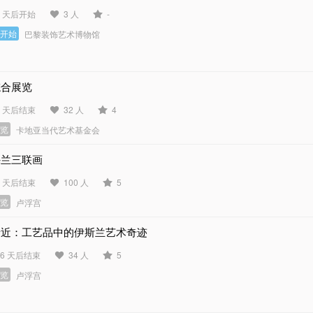
6 天后开始
3 人
-
未开始
巴黎装饰艺术博物馆
综合展览
6 天后结束
32 人
4
展览
卡地亚当代艺术基金会
穆兰三联画
4 天后结束
100 人
5
展览
卢浮宫
亲近：工艺品中的伊斯兰艺术奇迹
46 天后结束
34 人
5
展览
卢浮宫