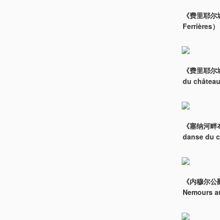
《费里耶尔城堡大厅
Ferrière
《费里耶尔城堡大
du châtea
《塞纳河畔布洛涅
danse du 
《内穆尔公爵的杜
Nemours a