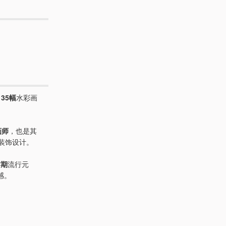
出
35幅
水彩画
画师
，也是其
装饰设计。
时期
流行元
感。