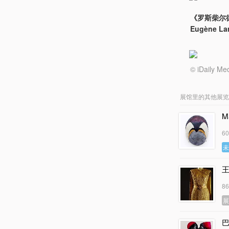
《罗斯柴尔德家族
Eugène L
© iDail
展馆里的其他展览
M
6
8
巴