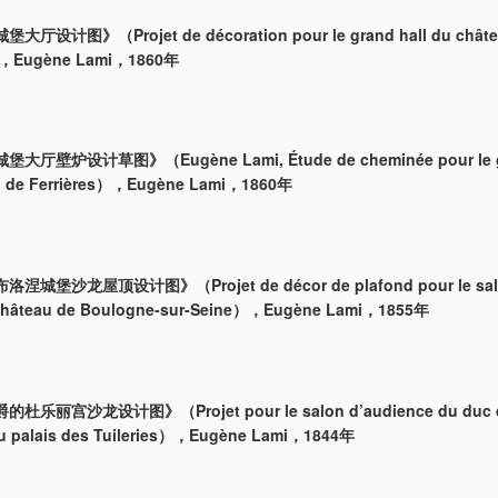
设计图》（Projet de décoration pour le grand hall du châte
s），Eugène Lami，1860年
厅壁炉设计草图》（Eugène Lami, Étude de cheminée pour le gr
u de Ferrières），Eugène Lami，1860年
城堡沙龙屋顶设计图》（Projet de décor de plafond pour le salo
château de Boulogne-sur-Seine），Eugène Lami，1855年
乐丽宫沙龙设计图》（Projet pour le salon d’audience du duc 
u palais des Tuileries），Eugène Lami，1844年