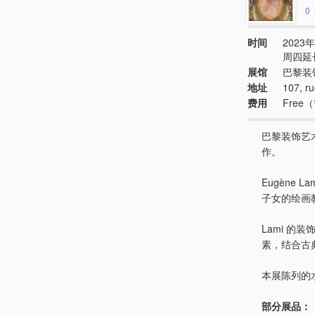
0
时间
2023年
周四延长
展馆
巴黎装
地址
107, ru
费用
Fre
巴黎装饰艺
作。
Eugène L
子女的绘画
Lami 的
素，结合古
本展陈列的水
部分展品：