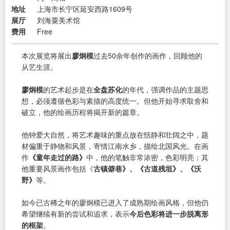
地址
上海市长宁区延安西路1609号
展厅
刘海粟美术馆
费用
Free
本次展览将展出
廖炯模
过去50余年创作的画作，回顾他的
从艺生涯。
廖炯模
的艺术起步是在
全盘苏化
的年代，强调作品的主题思
想，必须遵循色彩与素描的高度统一。但他开始寻求取舍和
破立，他的绘画历程将揭开新的篇章。
他钟爱大自然，将艺术趣味的重点放在恬静和壮阔之中，题
材偏重于静物和风景，寄情江南水乡，描绘北国风光。在画
作
《童年走过的路》
中，他的笔触非常浓密，色彩明亮；其
他重要风景画作包括《
古镇僻巷》、《古道残垣》、《沃
野》
等。
如今已古稀之年的廖炯模已进入了成熟期绘画风格，但他仍
希望继续有新的尝试和追求，表示
今后色彩将进一步脱离形
的框架
。