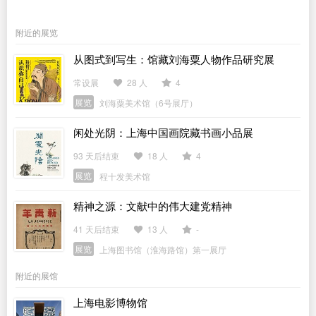
附近的展览
从图式到写生：馆藏刘海粟人物作品研究展
常设展
28 人
4
展览
刘海粟美术馆（6号展厅）
闲处光阴：上海中国画院藏书画小品展
93 天后结束
18 人
4
展览
程十发美术馆
精神之源：文献中的伟大建党精神
41 天后结束
13 人
-
展览
上海图书馆（淮海路馆）第一展厅
附近的展馆
上海电影博物馆