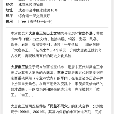
展馆
成都永陵博物馆
地址
成都市金牛区永陵路10号
展厅
综合馆一层交流展厅
费用
Free（需持身份证件）
本次展览为
大唐秦王陵出土文物
离开宝鸡的
首次外展
，共展
出
58件（套）
出土文物，包括砖雕、铜器、瓷器、陶器、
铁器、石器、银器等类别，通过「千年遗珍」「瑰丽砖雕」
「大唐秦王」「岐蜀之争」4个单元，介绍大唐秦王陵的考
古发现，再现晚唐五代的历史文化风貌。
大唐秦王陵
位于现今陕西省宝鸡市，是唐末五代时期秦王李
茂贞及其夫人刘氏的合葬墓。
李茂贞
是唐末五代时期割据在
京西重镇凤翔（今宝鸡境内）的军阀，在晚唐诸多历史事件
中扮演重要角色。在唐王朝数次变乱中，李茂贞凭借自己的
雄才谋略，一跃成为凤翔藩镇的统治者，先后被封为「岐
王」「秦王」。
大唐秦王陵两座墓葬按
「同茔不同穴」
的形式合葬，分别发
现于1999年、2001年。其墓内保存的丰富神道石刻、完好