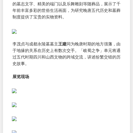
的墓志文字、精美的端门以及乐舞雕刻等随葬品，展示了千
年前丰富多彩的世俗生活画面，为研究晚唐五代历史和墓葬
制度提供了宝贵的实物资料。
李茂贞与成都永陵墓墓主
王建
同为晚唐时期的地方强藩，由
于地缘的关系在历史上有数次交手。「岐蜀之争」单元将通
过五代时期四川和山西文物的跨域交流，讲述纷繁交错的历
史故事。
展览现场