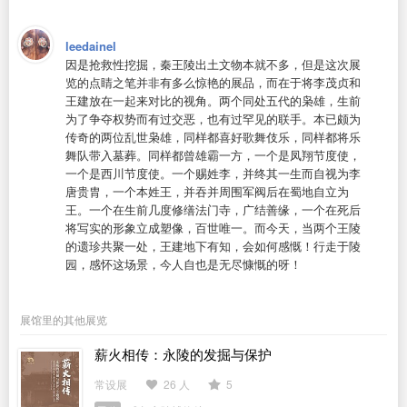
leedainel
因是抢救性挖掘，秦王陵出土文物本就不多，但是这次展
览的点睛之笔并非有多么惊艳的展品，而在于将李茂贞和
王建放在一起来对比的视角。两个同处五代的枭雄，生前
为了争夺权势而有过交恶，也有过罕见的联手。本已颇为
传奇的两位乱世枭雄，同样都喜好歌舞伎乐，同样都将乐
舞队带入墓葬。同样都曾雄霸一方，一个是凤翔节度使，
一个是西川节度使。一个赐姓李，并终其一生而自视为李
唐贵胄，一个本姓王，并吞并周围军阀后在蜀地自立为
王。一个在生前几度修缮法门寺，广结善缘，一个在死后
将写实的形象立成塑像，百世唯一。而今天，当两个王陵
的遗珍共聚一处，王建地下有知，会如何感慨！行走于陵
园，感怀这场景，今人自也是无尽慷慨的呀！
展馆里的其他展览
薪火相传：永陵的发掘与保护
常设展
26 人
5