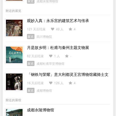
展览
成都永陵博物馆
附近的展览
观妙入真：永乐宫的建筑艺术与传承
121 天后结束
49 人
4
展览
四川博物院
月是故乡明：杜甫与秦州主题文物展
62 天后结束
1 人
-
展览
成都杜甫草堂博物馆
「钢铁与荣耀」意大利都灵王宫博物馆藏骑士文
物展
16 天后结束
126 人
4
展览
成都博物馆
附近的展馆
成都永陵博物馆