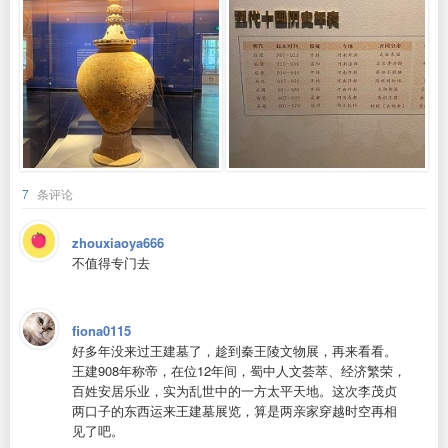
7
条评论
zhouxiaoya666
不值得专门去
fiona0115
好多年没来过王建墓了，趁到秦王陵文物展，再来看看。
王建908年称帝，在位12年间，蜀中人文荟萃、经济繁荣，
百姓安居乐业，实为乱世中的一方太平天地。这次李茂贞
两口子的东西运来王建墓展览，算是两亲家穿越时空再相
见了吧。