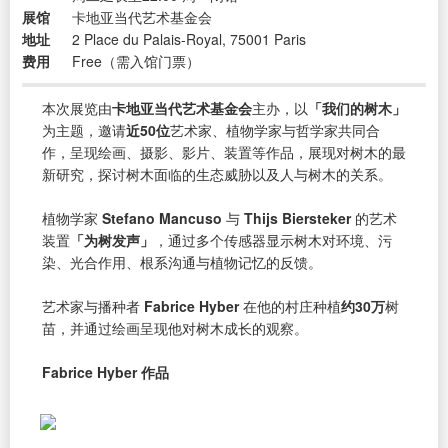
展馆
卡地亚当代艺术基金会
地址
2 Place du Palais-Royal, 75001 Paris
费用
Free（需入馆门票）
本次展览由
卡地亚当代艺术基金会
主办，以
「我们的树木」
为主题，邀请
近50位
艺术家、植物学家与哲学家共同合
作，呈现绘画、摄影、影片、装置等作品，展现对树木的最
新研究，探讨树木面临的生态威胁以及人与树木的关系。
植物学家
Stefano Mancuso
与
Thijs Biersteker
的艺术
装置
「为树发声」
，通过多个传感器显示树木对环境、污
染、光合作用、根系沟通与植物记忆的反馈。
艺术家与播种者
Fabrice Hyber
在他的村庄种植
约30万
树
苗，并通过绘画呈现他对树木成长的观察。
Fabrice Hyber 作品