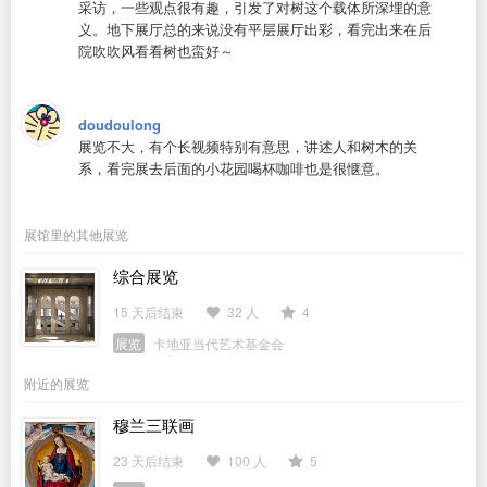
采访，一些观点很有趣，引发了对树这个载体所深埋的意
义。地下展厅总的来说没有平层展厅出彩，看完出来在后
院吹吹风看看树也蛮好～
doudoulong
展览不大，有个长视频特别有意思，讲述人和树木的关
系，看完展去后面的小花园喝杯咖啡也是很惬意。
展馆里的其他展览
综合展览
15 天后结束
32 人
4
展览
卡地亚当代艺术基金会
附近的展览
穆兰三联画
23 天后结束
100 人
5