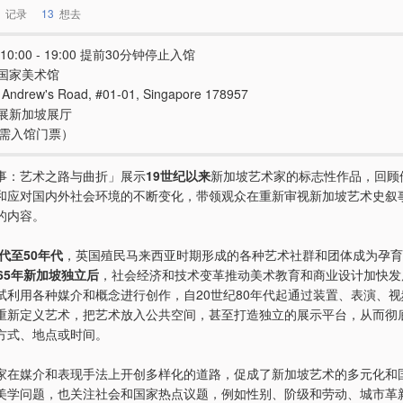
记录
13
想去
10:00 - 19:00 提前30分钟停止入馆
国家美术馆
t Andrew's Road, #01-01, Singapore 178957
展新加坡展厅
e（需入馆门票）
事：艺术之路与曲折」展示
19世纪以来
新加坡艺术家的标志性作品，回顾
和应对国内外社会环境的不断变化，带领观众在重新审视新加坡艺术史叙
的内容。
年代至50年代
，英国殖民马来西亚时期形成的各种艺术社群和团体成为孕育
965年新加坡独立后
，社会经济和技术变革推动美术教育和商业设计加快发
试利用各种媒介和概念进行创作，自20世纪80年代起通过装置、表演、
重新定义艺术，把艺术放入公共空间，甚至打造独立的展示平台，从而彻
方式、地点或时间。
家在媒介和表现手法上开创多样化的道路，促成了新加坡艺术的多元化和
美学问题，也关注社会和国家热点议题，例如性别、阶级和劳动、城市革