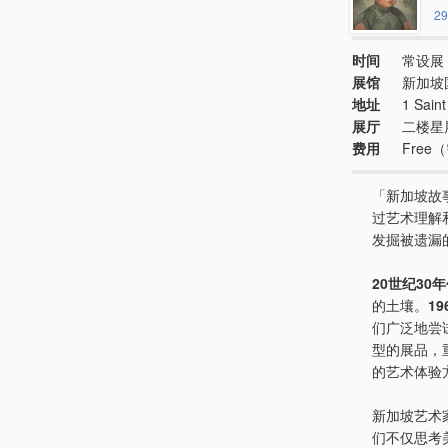
29
时间
常设展 
展馆
新加坡
地址
1 Sain
展厅
二楼星
费用
Fre
「新加坡故
过艺术理解
发掘被遗漏
20世纪30
的土壤。
1
们广泛地尝
型的展品，
的艺术体验
新加坡艺术
们不仅思考