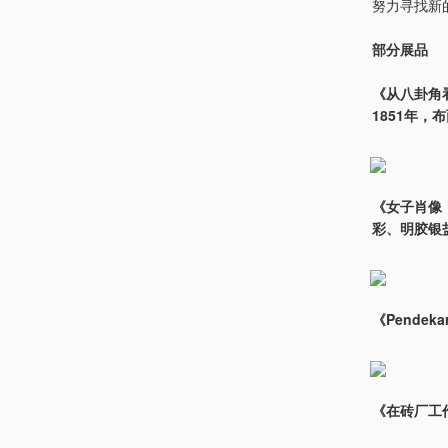
努力寻找新
部分展品
《从八卦角看滨海
1851年，
《女子肖像，20
彩、明胶银
《Pendek
《在砖厂工作》（