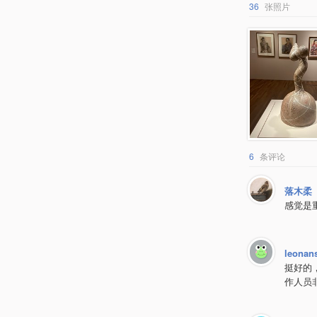
36
张照片
6
条评论
落木柔
感觉是
leonan
挺好的
作人员