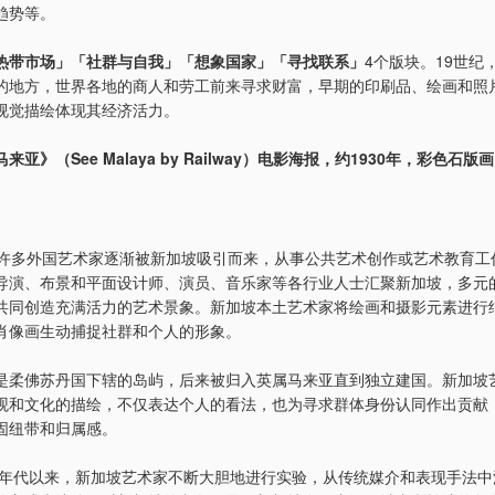
趋势等。
热带市场」「社群与自我」「想象国家」「寻找联系」
4个版块。19世纪
的地方，世界各地的商人和劳工前来寻求财富，早期的印刷品、绘画和照
视觉描绘体现其经济活力。
亚》（See Malaya by Railway）电影海报，约1930年，彩色石版画
，许多外国艺术家逐渐被新加坡吸引而来，从事公共艺术创作或艺术教育工
导演、布景和平面设计师、演员、音乐家等各行业人士汇聚新加坡，多元
共同创造充满活力的艺术景象。新加坡本土艺术家将绘画和摄影元素进行
肖像画生动捕捉社群和个人的形象。
是柔佛苏丹国下辖的岛屿，后来被归入英属马来亚直到独立建国。新加坡
观和文化的描绘，不仅表达个人的看法，也为寻求群体身份认同作出贡献
固纽带和归属感。
60年代以来，新加坡艺术家不断大胆地进行实验，从传统媒介和表现手法