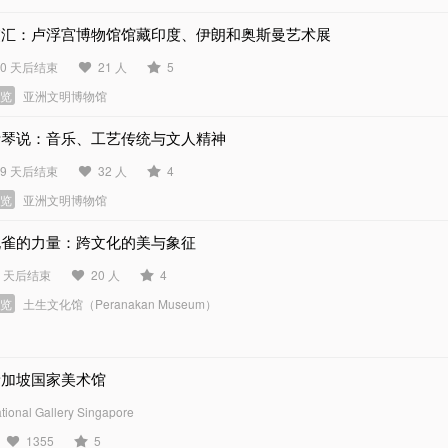
交汇：卢浮宫博物馆馆藏印度、伊朗和奥斯曼艺术展
70 天后结束
21 人
5
展览
亚洲文明博物馆
听琴说：音乐、工艺传统与文人精神
89 天后结束
32 人
4
展览
亚洲文明博物馆
孔雀的力量：跨文化的美与象征
3 天后结束
20 人
4
展览
土生文化馆（Peranakan Museum）
新加坡国家美术馆
tional Gallery Singapore
1355
5