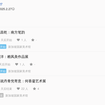
27
25.2.27🌝
范昌乾：南方笔韵
3 天后开始
1 人
-
未开始
新加坡国家美术馆
渡洋：赖凤美作品展
 天后开始
1 人
-
未开始
新加坡国家美术馆
画就丹青凭寄意：何香凝艺术展
6 天后结束
22 人
4
展览
新加坡国家美术馆