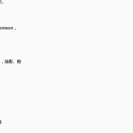
色。
homson，
ong，油彩、粉
画