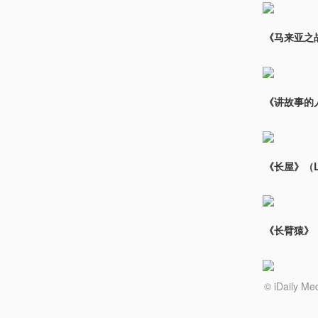
《马来亚之战》
《讲故事的人》
《长屋》（Lo
《长臂猿》（G
© iDail