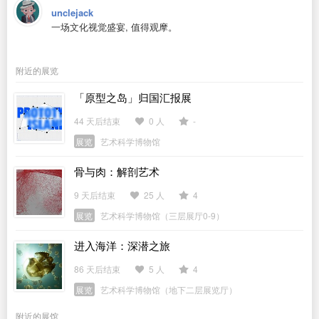
unclejack
一场文化视觉盛宴, 值得观摩。
附近的展览
「原型之岛」归国汇报展
44 天后结束
0 人
-
展览
艺术科学博物馆
骨与肉：解剖艺术
9 天后结束
25 人
4
展览
艺术科学博物馆（三层展厅0-9）
进入海洋：深潜之旅
86 天后结束
5 人
4
展览
艺术科学博物馆（地下二层展览厅）
附近的展馆