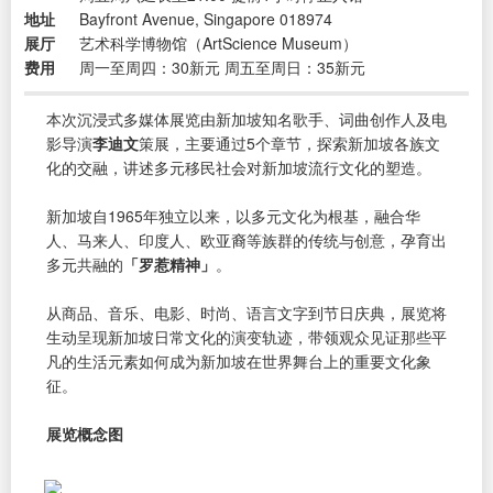
地址
Bayfront Avenue, Singapore 018974
展厅
艺术科学博物馆（ArtScience Museum）
费用
周一至周四：30新元 周五至周日：35新元
本次沉浸式多媒体展览由新加坡知名歌手、词曲创作人及电
影导演
李迪文
策展，主要通过5个章节，探索新加坡各族文
化的交融，讲述多元移民社会对新加坡流行文化的塑造。
新加坡自1965年独立以来，以多元文化为根基，融合华
人、马来人、印度人、欧亚裔等族群的传统与创意，孕育出
多元共融的
「罗惹精神」
。
从商品、音乐、电影、时尚、语言文字到节日庆典，展览将
生动呈现新加坡日常文化的演变轨迹，带领观众见证那些平
凡的生活元素如何成为新加坡在世界舞台上的重要文化象
征。
展览概念图