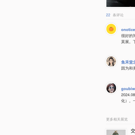
22
条评论
onotic
很好的
莫展。
鱼禾堂
因为和
goubiw
202
化）。
更多相关展览