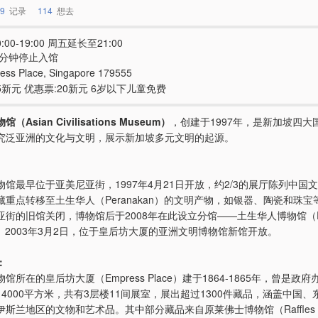
9
记录
114
想去
:00-19:00 周五延长至21:00
0分钟停止入馆
ess Place, Singapore 179555
5新元 优惠票:20新元 6岁以下儿童免费
Asian Civilisations Museum）
，创建于1997年，是新加坡四大
究泛亚洲的文化与文明，展示新加坡多元文明的起源。
馆最早位于亚美尼亚街，1997年4月21日开放，约2/3的展厅陈列中国
重点转移至土生华人（Peranakan）的文明产物，如银器、陶瓷和珠宝等
街的旧馆关闭，博物馆后于2008年在此设立分馆——土生华人博物馆（Per
）。2003年3月2日，位于皇后坊大厦的亚洲文明博物馆新馆开放。
：
馆所在的皇后坊大厦（Empress Place）建于1864-1865年，曾是政
4000平方米，共有3层楼11间展室，展出超过1300件藏品，涵盖中国、
斯兰地区的文物和艺术品。其中部分藏品来自原莱佛士博物馆（Raffles M