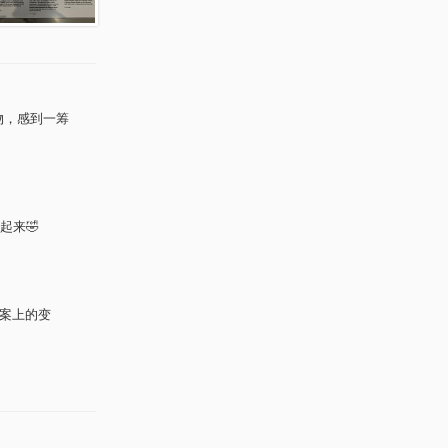
物，感到一筹
起来🤣
图案上的变