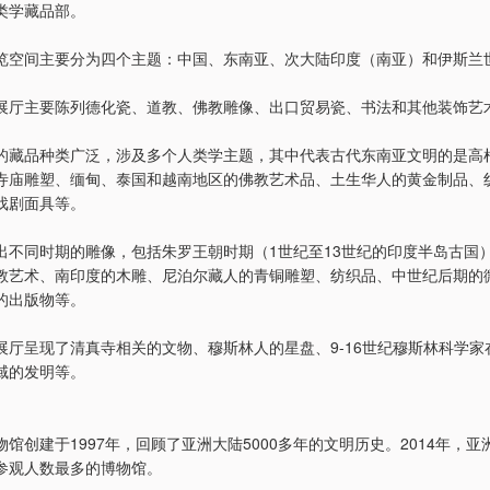
类学藏品部。
览空间主要分为四个主题：中国、东南亚、次大陆印度（南亚）和伊斯兰
展厅主要陈列德化瓷、道教、佛教雕像、出口贸易瓷、书法和其他装饰艺
的藏品种类广泛，涉及多个人类学主题，其中代表古代东南亚文明的是高
寺庙雕塑、缅甸、泰国和越南地区的佛教艺术品、土生华人的黄金制品、
戏剧面具等。
出不同时期的雕像，包括朱罗王朝时期（1世纪至13世纪的印度半岛古国
教艺术、南印度的木雕、尼泊尔藏人的青铜雕塑、纺织品、中世纪后期的
的出版物等。
展厅呈现了清真寺相关的文物、穆斯林人的星盘、9-16世纪穆斯林科学家
域的发明等。
馆创建于1997年，回顾了亚洲大陆5000多年的文明历史。2014年，
参观人数最多的博物馆。