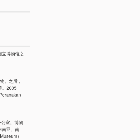
国立博物馆之
文物。之后，
。2005
anakan
府办公室。博物
东南亚、南
useum）