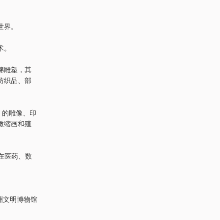
世界。
术。
棉雕塑，其
纺织品、部
）的雕像、印
微缩画和殖
在医药、数
亚洲文明博物馆