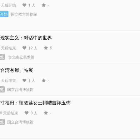
2 天后开始
1 人
-
未开始
国立故宫博物院
超现实主义：对话中的世界
3 天后结束
12 人
5
展览
台北市立美术馆
「台湾有犀」特展
6 天后结束
1 人
-
展览
国立台湾博物馆
方寸福田：谢碧莲女士捐赠吉祥玉饰
49 天后结束
0 人
-
展览
国立台湾博物馆