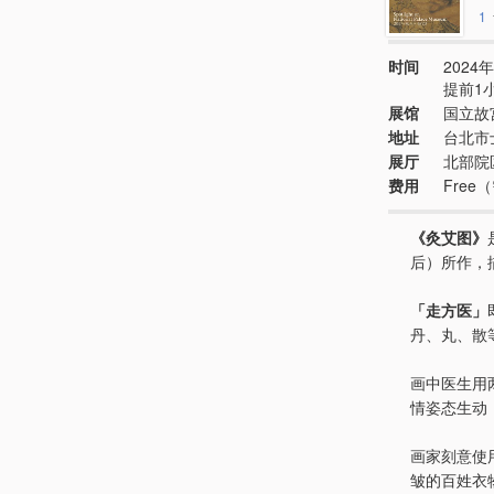
1
时间
2024年
提前1
展馆
国立故
地址
台北市
展厅
北部院
费用
Fre
《灸艾图》
后）所作，
「走方医」
丹、丸、散
画中医生用
情姿态生动
画家刻意使
皱的百姓衣