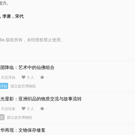
能力。
，李唐，宋代
y Media 版权所有，未经授权禁止使用。
天团降临：艺术中的仙佛组合
2 天后开始
0 人
-
未开始
国立故宫博物院
织光显影：亚洲织品的物质交流与故事流转
6 天后结束
0 人
-
展览
国立故宫博物院
物华再现：文物保存修复