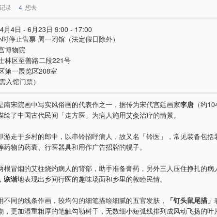
记录
4
想去
4月4日 - 6月23日 9:00 - 17:00
小时停止售票 周一闭馆（法定假日除外）
宫博物院
士林区至善路二段221号
区第一展览区208室
e（需入馆门票）
是南宋院画中写实风俗画的代表作之一，据传为宋代宫廷画家
李唐
（约104
描绘了中国古代民间「走方医」为病人施用艾灸治疗的情景。
即游走于乡村的郎中，以串铃招呼病人，故又名「铃医」，常见装备包括
等药物的药囊、行医器具和用作广告招牌的幌子。
两根冒烟的艾柱烧灼病人的背部，助手准备膏药，另外三人压住挣扎的病
，
诙谐
地表现出乡间行医的趣味场面和乡里的敦睦民情。
用不同的线条作画，较均匀的细笔描绘细腻的五官发肤，
「钉头鼠尾描」
物，更加湿重粗厚的笔触勾勒树干，无数细小短弧线排列成风动飞扬的叶