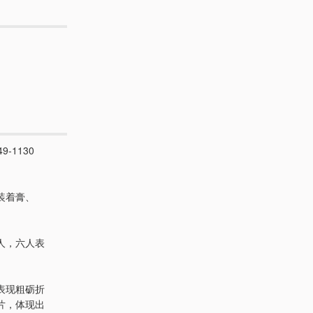
9-1130
装着膏、
人，六人表
表现粗砺折
片，体现出