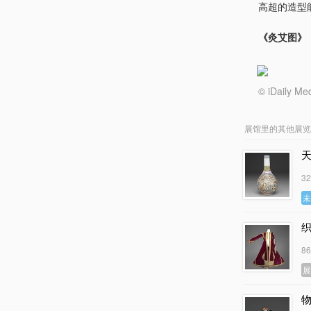
高超的造型
《灸艾图》
© iDail
展馆里的其他展览
3
8