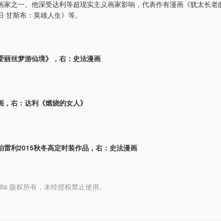
画家之一。他深受达利等超现实主义画家影响，代表作有漫画《犹太长老
日·甘斯布：英雄人生》等。
爱丽丝梦游仙境》，右：史法漫画
画，右：达利《燃烧的女人》
帕雷利2015秋冬高定时装作品，右：史法漫画
y Media 版权所有，未经授权禁止使用。