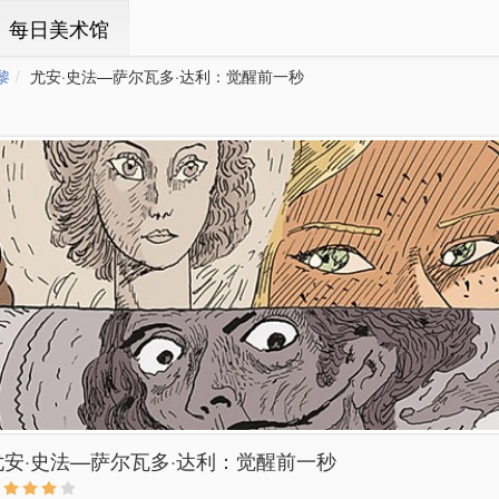
ㆍ每日美术馆
黎
尤安·史法—萨尔瓦多·达利：觉醒前一秒
尤安·史法—萨尔瓦多·达利：觉醒前一秒