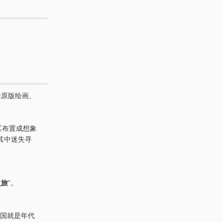
括原版绘画、
区布置成想象
其中迷失寻
之旅
”。
法国就是年代