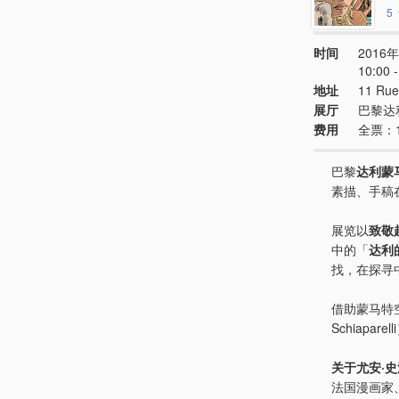
5
时间
2016年
10:00 -
地址
11 Rue
展厅
巴黎达
费用
全票：1
巴黎
达利蒙
素描、手稿
展览以
致敬超
中的「
达利
找，在探寻
借助蒙马特
Schiap
关于尤安·
法国漫画家