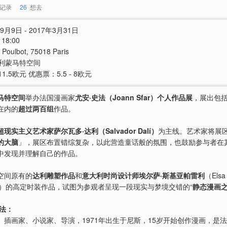
记录
26
想去
9月9日 - 2017年3月31日
 18:00
 Poulbot, 75018 Paris
利蒙马特空间
1.5欧元 优惠票：5.5 - 8欧元
马特空间
举办法国漫画家
尤安·史法（Joann Sfar）个人作品展
，展出包
在内的
超过两百组
作品。
现实主义艺术家萨尔瓦多·达利（Salvador Dalí）
为主线。艺术家将展
的大脑
」，展区布置错综复杂，以此营造童话般的氛围，也鼓励参与者在
中发现并理解自己的作品。
空间原有的
达利雕塑作品
和
意大利时尚设计师埃尔萨·斯基亚帕雷利
（Elsa
arelli）的高定时装作品，试图为参观者呈现一段现实与梦境交错的“
静态漫画
史法：
、插画家、小说家、导演，1971年出生于尼斯，15岁开始创作漫画，是