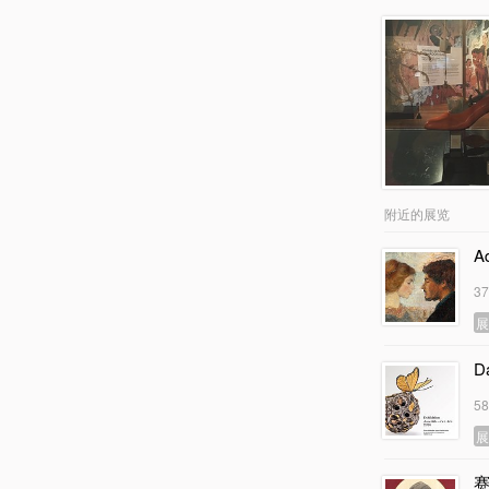
附近的展览
A
3
D
5