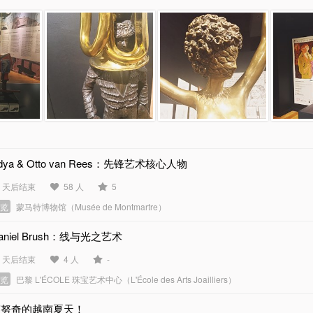
dya & Otto van Rees：先锋艺术核心人物
7 天后结束
58 人
5
展览
蒙马特博物馆（Musée de Montmartre）
aniel Brush：线与光之艺术
8 天后结束
4 人
-
展览
巴黎 L'ÉCOLE 珠宝艺术中心（L'École des Arts Joailliers）
赛努奇的越南夏天！