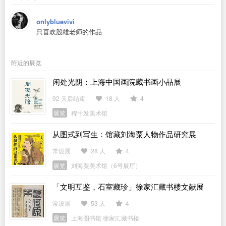
onlybluevivi
只喜欢殷雄老师的作品
附近的展览
闲处光阴：上海中国画院藏书画小品展
92 天后结束
18 人
4
展览
程十发美术馆
从图式到写生：馆藏刘海粟人物作品研究展
常设展
28 人
4
展览
刘海粟美术馆（6号展厅）
「文明互鉴，石室藏珍」徐家汇藏书楼文献展
常设展
53 人
4
展览
上海图书馆·徐家汇藏书楼