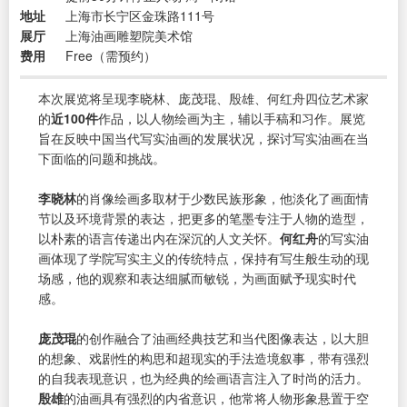
地址
上海市长宁区金珠路111号
展厅
上海油画雕塑院美术馆
费用
Free（需预约）
本次展览将呈现李晓林、庞茂琨、殷雄、何红舟四位艺术家
的
近100件
作品，以人物绘画为主，辅以手稿和习作。展览
旨在反映中国当代写实油画的发展状况，探讨写实油画在当
下面临的问题和挑战。
李晓林
的肖像绘画多取材于少数民族形象，他淡化了画面情
节以及环境背景的表达，把更多的笔墨专注于人物的造型，
以朴素的语言传递出内在深沉的人文关怀。
何红舟
的写实油
画体现了学院写实主义的传统特点，保持有写生般生动的现
场感，他的观察和表达细腻而敏锐，为画面赋予现实时代
感。
庞茂琨
的创作融合了油画经典技艺和当代图像表达，以大胆
的想象、戏剧性的构思和超现实的手法造境叙事，带有强烈
的自我表现意识，也为经典的绘画语言注入了时尚的活力。
殷雄
的油画具有强烈的内省意识，他常将人物形象悬置于空