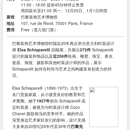
11:00 - 18:00 提前45分钟停止售票
周四延长至21:00 周一、12月25日、1月1日闭馆
展馆
巴黎装饰艺术博物馆
地址
107, rue de Rivoli, 75001 Paris, France
费用
Free（需入馆门票）
巴黎装饰艺术博物馆时隔近20年再次举办意大利时装设计
师
Elsa Schiaparelli
回顾展，共展出
272件
Schiaparelli
设计的服装和饰品以及
近250件
绘画、雕塑、珠宝、香水、
瓷器、海报、摄影和其他时装设计师的作品，展示
Schiaparelli 如何在时尚与艺术之间构建富有创造力的对
话。
Elsa Schiaparelli（1890-1973）出生于
名门贵族家庭，从小接受良好的教育和艺
术熏陶。她于
1927年
创办 Schiaparelli 高
定时装屋，被视为与时装设计师 Coco
Chanel 旗鼓相当的竞争对手。她的作品
深受身边艺术家好友们的影响，设计灵感
大多来自20世纪20年代至30年代
巴黎先