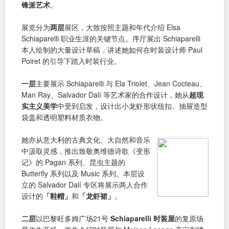
锋派艺术
。
展览分为
两层
展区，大致按照主题和年代介绍 Elsa
Schiaparelli 职业生涯的关键节点。序厅展出 Schiaparelli
本人绘制的大量设计草稿，讲述她如何在时装设计师 Paul
Poiret 的引导下踏入时装行业。
一层
主要展示 Schiaparelli 与 Ela Triolet、Jean Cocteau、
Man Ray、Salvador Dalí 等艺术家的合作设计，她从
超现
实主义美学
中受到启发，设计出小龙虾形状纽扣、抽屉造型
袋盖和透明塑料材质衣物。
她亦从意大利的古典文化、大自然和音乐
中汲取灵感，推出致敬奥维德诗歌《变形
记》的 Pagan 系列、昆虫主题的
Butterfly 系列以及 Music 系列。本层设
立的 Salvador Dalí 专区将展示两人合作
设计的
「鞋帽」
和
「龙虾裙」
。
二层
以巴黎旺多姆广场21号
Schiaparelli 时装屋
的复原场