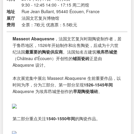
9:30 - 12:45 14:00 - 17:15 周二闭馆
地址
Rue Jean Bullant, 95440 Écouen, France
展厅
法国文艺复兴博物馆
费用
全票：7欧元 优惠票：5.5欧元
Masseot Abaquesne
，法国文艺复兴时期陶瓷制作者，居
于鲁昂地区，1526年开始制作和出售陶瓷，后成为十六世
纪法国
最重要的陶瓷供应商
。法国知名古建筑
埃库昂城堡
（Château d'Écouen）开创性的
铺面瓷砖
正是由
Abaquesne 设计。
本次展览集中展出 Masseot Abaquesne 生前重要作品，以
时间为序，分为三部分。第一部分呈现
1526-1545年间
Abaquesne 为埃库昂城堡创作的
早期陶瓷墙砖
。
第二部分重点关注
1540-1550年间
的陶瓷作品。