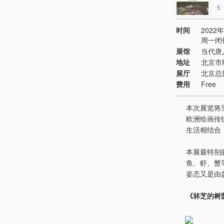
5
时间
2022年
周一闭
展馆
当代唐
地址
北京市
展厅
北京总
费用
Free
本次展览将
欧洲绘画传
生活相结合
本展最特别
鱼、虾、蟹
姿态又是由
《林芝的树荫