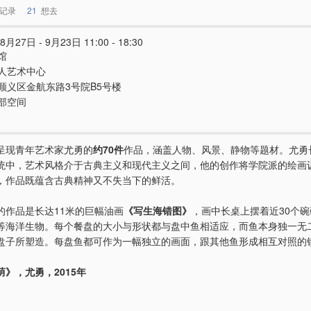
记录
21
想去
8月27日 - 9月23日 11:00 - 18:30
馆
人艺术中心
顺义区金航东路3号院B5号楼
部空间
呈现青年艺术家尤勇的
约70件
作品，涵盖人物、风景、静物等题材。尤勇
统中，艺术风格介于古典主义和现代主义之间，他的创作将学院派的绘画
，作品既蕴含古典精神又不失当下的鲜活。
的作品是长达11米的巨幅油画
《写生海错图》
，画中长桌上摆着近30个
等海洋生物。每个餐盘的大小与形状都与盘中鱼相适应，而鱼本身独一无
盘子所塑造。每盘鱼都可作为一幅独立的画面，跟其他鱼形成相互对照的
》，尤勇，2015年