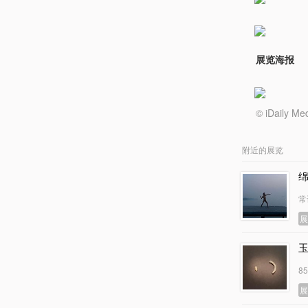
展览海报
© iDail
附近的展览
常
8