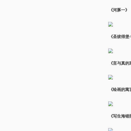
《河豚一》，
《圣彼得堡·
《言与真的寓
《绘画的寓言
《写生海错图