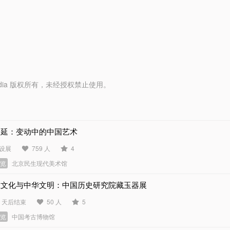
y Media 版权所有，未经授权禁止使用。
绵延：变动中的中国艺术
设展
759 人
4
展览
北京民生现代美术馆
玉文化与中华文明：中国历史研究院藏玉器展
5 天后结束
50 人
5
展览
中国考古博物馆