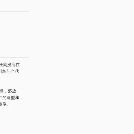
长期浸润在
训练与当代
碗碟，盛放
二的造型和
镜像。