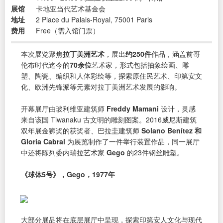
展馆
卡地亚当代艺术基金会
地址
2 Place du Palais-Royal, 75001 Paris
费用
Free（需入馆门票）
本次展览聚焦
拉丁美洲艺术
，展出
约250件
作品，涵盖前哥
伦布时代迄今的
70余位
艺术家，形式包括抽象绘画、雕
塑、陶瓷、编织和人体彩绘等，探索原住民艺术、印第安文
化、欧洲先锋派等元素对拉丁美洲艺术发展的影响。
开幕展厅由玻利维亚建筑师
Freddy Mamani
设计，灵感
来自该国 Tiwanaku 古文明的雕刻图案。2016威尼斯建筑
双年展金狮奖的获奖者、巴拉圭建筑师
Solano Benítez 和
Gloria Cabral
为展览制作了一件举行装置作品，同一展厅
中还将陈列委内瑞拉艺术家
Gego
的23件钢丝雕塑。
《球体5号》，Gego，1977年
大部分展品将在底层展厅中呈现，探索印第安人文化与现代