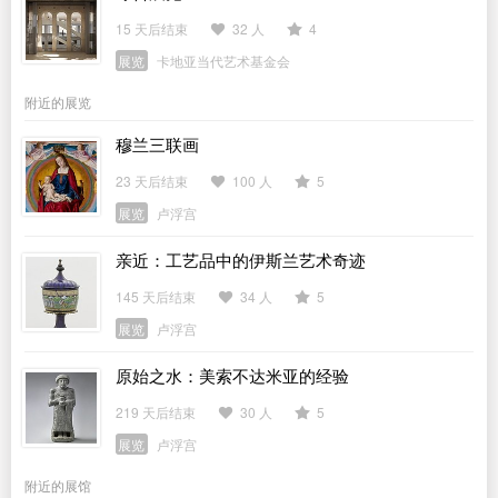
15 天后结束
32 人
4
展览
卡地亚当代艺术基金会
附近的展览
穆兰三联画
23 天后结束
100 人
5
展览
卢浮宫
亲近：工艺品中的伊斯兰艺术奇迹
145 天后结束
34 人
5
展览
卢浮宫
原始之水：美索不达米亚的经验
219 天后结束
30 人
5
展览
卢浮宫
附近的展馆