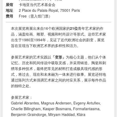
展馆
卡地亚当代艺术基金会
地址
2 Place du Palais-Royal, 75001 Paris
费用
Free（需入馆门票）
本次展览将展出来自16个欧洲国家的
21位
青年艺术家的作
品，涵盖绘画、雕塑、视频和时尚设计等形式。这些艺术家
出生于1980至1994年，见证了近代欧洲社会的剧变，展览
旨在呈现当下欧洲艺术界的多样性和活力。
参展艺术家的艺术实践以
「变形」
为核心主题，他们从个体
记忆、历史和民间传说中吸取灵感，并采用铸造、陶瓷和刺
绣等多种技术，最终把常见的材料打造成极具现代感的形
式，将过去、现在和未来融为一体来进行叙事。展览还特地
通过陈列方式来强调艺术家之间的对应关系，展示每件作品
的独特之处。
参展艺术家：
Gabriel Abrantes, Magnus Andersen, Evgeny Antufiev,
Charlie Billingham, Kasper Bosmans, Formafantasma,
Benjamin Graindorge, Miryam Haddad, Klára