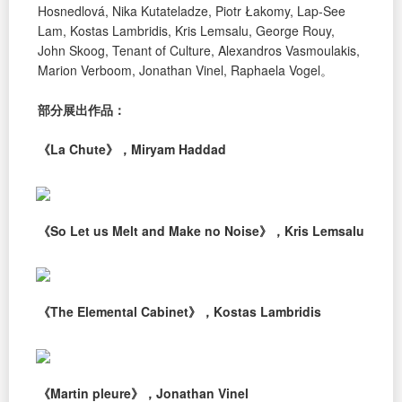
Hosnedlová, Nika Kutateladze, Piotr Łakomy, Lap-See
Lam, Kostas Lambridis, Kris Lemsalu, George Rouy,
John Skoog, Tenant of Culture, Alexandros Vasmoulakis,
Marion Verboom, Jonathan Vinel, Raphaela Vogel。
部分展出作品：
《La Chute》，Miryam Haddad
《So Let us Melt and Make no Noise》，Kris Lemsalu
《The Elemental Cabinet》，Kostas Lambridis
《Martin pleure》，Jonathan Vinel