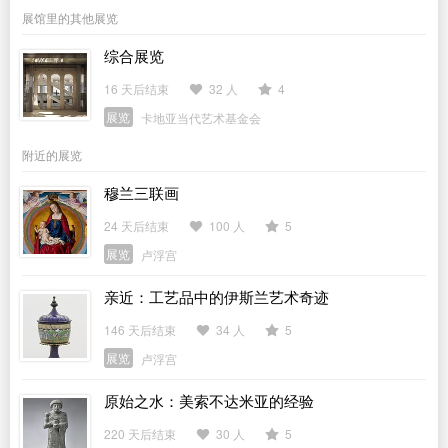
展馆里的其他展览
综合展览
16 天后结束
32 人
4
展览
卡地亚当代艺术基金会
附近的展览
穆兰三联画
24 天后结束
100 人
5
展览
卢浮宫
亲近：工艺品中的伊斯兰艺术奇迹
146 天后结束
34 人
5
展览
卢浮宫
原始之水：美索不达米亚的经验
220 天后结束
30 人
5