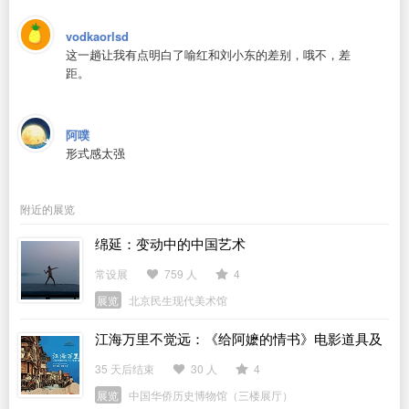
vodkaorlsd
这一趟让我有点明白了喻红和刘小东的差别，哦不，差
距。
阿噗
形式感太强
附近的展览
绵延：变动中的中国艺术
常设展
759 人
4
展览
北京民生现代美术馆
江海万里不觉远：《给阿嬷的情书》电影道具及
侨批文物特展
35 天后结束
30 人
4
展览
中国华侨历史博物馆（三楼展厅）