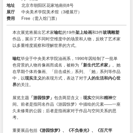
地址
北京市朝阳区花家地南街8号
展厅
中央美术学院美术馆（3楼展厅）
费用
Free（需入馆门票）
本次展览将展出艺术家
喻红
的19件
架上绘画
和3件
玻璃雕塑
作品，展示了不同时空维度中的场景和人物，反映了艺术家
以多重维度观察和理解世界的方式。
喻红
毕业于中央美术学院油画系，1990年因绘制了一批单
色背景的人物肖像画而成名，被称为
「新生代艺术家」
。她
在早期个体肖像画、「目击成长」系列、「她」系列等作品
中，以
现实主义
的表现方式，表达了对于
人的生活和内心世
界
的关注。
展览主题
「游园惊梦」
包含两层含义：
现实
空间和
精神
空
间。前者是指同名作品《游园惊梦》中描绘的元素——一座
久未修葺的公园；后者是指画家对于作品与空间关系的思
考。
重要展品包括
《游园惊梦》、《不负春光》、《百尺竿