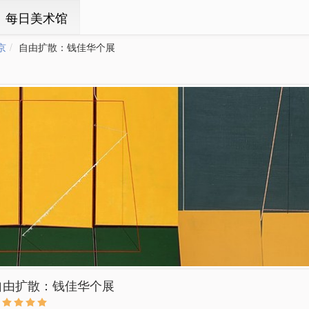
ㆍ每日美术馆
京
自由扩散：钱佳华个展
自由扩散：钱佳华个展