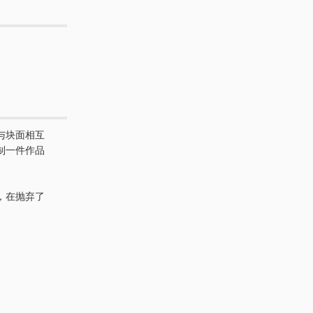
与块面相互
制一件作品
，在抛弃了