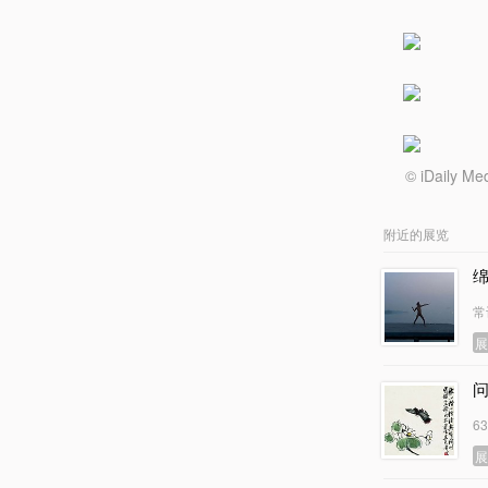
© iDail
附近的展览
常
6