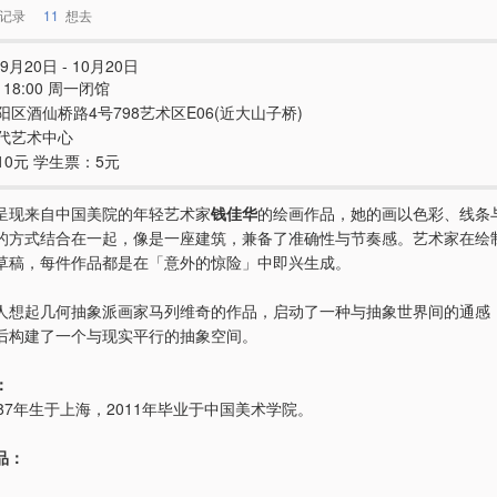
记录
11
想去
9月20日 - 10月20日
 - 18:00 周一闭馆
阳区酒仙桥路4号798艺术区E06(近大山子桥)
代艺术中心
10元 学生票：5元
呈现来自中国美院的年轻艺术家
钱佳华
的绘画作品，她的画以色彩、线条
的方式结合在一起，像是一座建筑，兼备了准确性与节奏感。艺术家在绘
草稿，每件作品都是在「意外的惊险」中即兴生成。
人想起几何抽象派画家马列维奇的作品，启动了一种与抽象世界间的通感
后构建了一个与现实平行的抽象空间。
：
87年生于上海，2011年毕业于中国美术学院。
品：