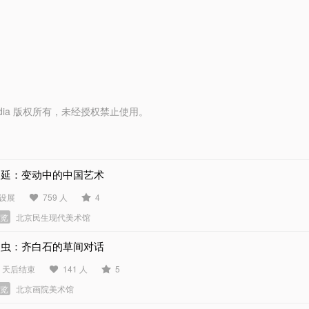
y Media 版权所有，未经授权禁止使用。
绵延：变动中的中国艺术
设展
759 人
4
展览
北京民生现代美术馆
问虫：齐白石的草间对话
3 天后结束
141 人
5
展览
北京画院美术馆