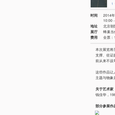
1
时间
2014年
10:00
地址
北京朝
展厅
蜂巢当
费用
全票：
本次展览将
支撑、佐证
前从来不设
这些作品让
主题与物象
关于艺术家
钱佳华，19
部分参展作