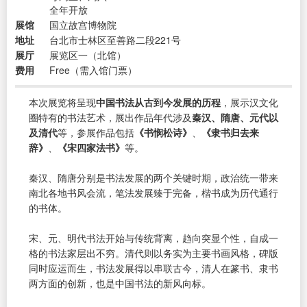
全年开放
展馆
国立故宫博物院
地址
台北市士林区至善路二段221号
展厅
展览区一（北馆）
费用
Free（需入馆门票）
本次展览将呈现
中国书法从古到今发展的历程
，展示汉文化
圈特有的书法艺术，展出作品年代涉及
秦汉、隋唐、元代以
及清代
等，参展作品包括
《书悯松诗》
、
《隶书归去来
辞》
、
《宋四家法书》
等。
秦汉、隋唐分别是书法发展的两个关键时期，政治统一带来
南北各地书风会流，笔法发展臻于完备，楷书成为历代通行
的书体。
宋、元、明代书法开始与传统背离，趋向突显个性，自成一
格的书法家层出不穷。清代则以务实为主要书画风格，碑版
同时应运而生，书法发展得以串联古今，清人在篆书、隶书
两方面的创新，也是中国书法的新风向标。