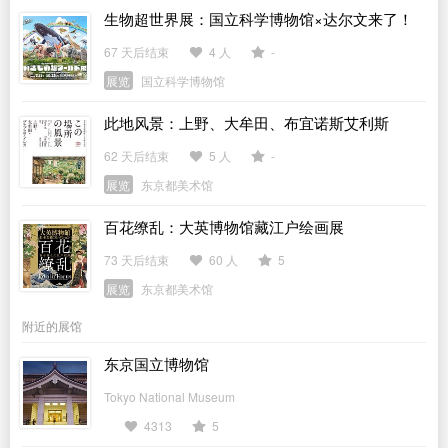
生物超世界展：国立科学博物馆×达尔文来了！
67 天后结束
4 人
-
展览
国立科学博物馆
此地风景：上野、大牟田、布宜诺斯艾利斯
62 天后结束
5 人
-
展览
东京都美术馆
百花缭乱：大英博物馆藏江户绘画展
73 天后结束
60 人
5
展览
东京都美术馆
附近的展馆
东京国立博物馆
Tokyo National Museum
4313
5