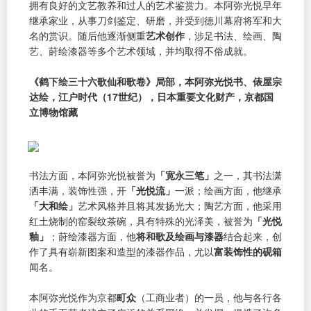
拥有良好的文艺教养和过人的艺术鉴赏力。本阿弥光悦早年
继承家业，从事刀剑鉴定、研磨，并受到德川幕府将军和大
名的赏识。随后他逐渐侧重
艺术创作
，涉足书法、绘画、陶
艺、莳绘漆器等多个艺术领域，并均取得不俗成就。
《鹤下绘三十六歌仙和歌卷》局部，本阿弥光悦书、俵屋宗
达绘，江户时代（17世纪），日本重要文化财产，京都国
立博物馆藏
书法方面，本阿弥光悦被誉为
「宽永三笔」
之一，其书法潇
洒丰满，装饰性强，开
「光悦流」
一派；绘画方面，他继承
「大和绘」
艺术风格并且将其发扬光大；陶艺方面，他采用
红土烧制的窑裂纹茶碗，具有特殊的光泽美，被誉为
「光悦
釉」
；莳绘漆器方面，他
将和歌及绘画与漆器
结合起来，创
作了具有崭新图案和造型的漆器作品，尤以
富装饰性的砚箱
闻名。
本阿弥光悦作为京都
町众
（工商业者）的一员，他与各行各