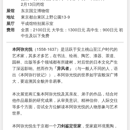
2月13日闭馆
展馆
东京国立博物馆
地址
東京都台東区上野公園13-9
展厅
平成馆特别展示室
费用
全票：2100日元 大学生：1300日元 高中生：900日元 初
中生及以下免费
本阿弥光悦
（1558-1637）是活跃于安土桃山至江户时代的
艺术家，其多才多艺，在书法、绘画、陶艺、漆器、茶道、
园林、出版等多个领域都有所建树，对后世的日本文化产生
了深远影响。然而作为
「异风者」
（与一般人不同的人，语
出《本阿弥行状记》），本阿弥光悦的世界如宇宙般深广博
大，要追溯其全貌并非易事。
本次展览将汇集本阿弥光悦及其亲友、弟子的作品，结合对
他作品最新的研究成果，从审美意识、精神信仰、人际交往
等多个方面，尝试全方位解读本阿弥光悦的人物形象与艺术
世界。
本阿弥光悦生于京都一个
刀剑鉴定世家
，受家庭环境熏陶，