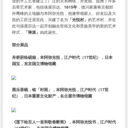
业的手工艺者建立了广泛的关系网络，并发掘、提携了许多
后辈艺术家，包括俵屋宗达。
1615年
，德川家康将京都郊
外鹰峰的土地赐与本阿弥光悦，他遂带领家人、好友以及大
批的工匠迁居至此，兴建了名为
「光悦村」
的艺术村，并在
此与俵屋宗达一起开创融合世俗文化和贵族美学的新的艺术
样式，
「琳派」
由此诞生。
部分展品
舟桥莳绘砚箱，本阿弥光悦，江户时代（17世纪），日本
国宝，东京国立博物馆藏
黑乐茶碗，铭「时雨」，本阿弥光悦，江户时代（17世
纪），日本重要文化财产，名古屋市博物馆藏
《莲下绘百人一首和歌卷断简》，本阿弥光悦书，江户时代
（17世纪），东京国立博物馆藏